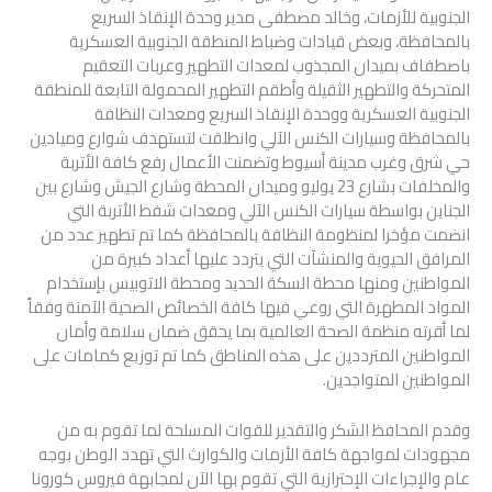
الجنوبية للأزمات، وخالد مصطفى مدير وحدة الإنقاذ السريع
بالمحافظة، وبعض قيادات وضباط المنطقة الجنوبية العسكرية
باصطفاف بميدان المجذوب لمعدات التطهير وعربات التعقيم
المتحركة والتطهير الثقيلة وأطقم التطهير المحمولة التابعة للمنطقة
الجنوبية العسكرية ووحدة الإنقاذ السريع ومعدات النظافة
بالمحافظة وسيارات الكنس الآلي وانطلقت لتستهدف شوارع وميادين
حي شرق وغرب مدينة أسيوط وتضمنت الأعمال رفع كافة الأتربة
والمخلفات بشارع 23 يوليو وميدان المحطة وشارع الجيش وشارع بين
الجناين بواسطة سيارات الكنس الآلي ومعدات شفط الأتربة التي
انضمت مؤخرا لمنظومة النظافة بالمحافظة كما تم تطهير عدد من
المرافق الحيوية والمنشآت التي يتردد عليها أعداد كبيرة من
المواطنين ومنها محطة السكة الحديد ومحطة الاتوبيس بإستخدام
المواد المطهرة التي روعي فيها كافة الخصائص الصحية الآمنة وفقاً
لما أقرته منظمة الصحة العالمية بما يحقق ضمان سلامة وأمان
المواطنين المترددين على هذه المناطق كما تم توزيع كمامات على
المواطنين المتواجدين.
وقدم المحافظ الشكر والتقدير للقوات المسلحة لما تقوم به من
مجهودات لمواجهة كافة الأزمات والكوارث التي تهدد الوطن بوجه
عام والإجراءات الإحترازية التي تقوم بها الآن لمجابهة فيروس كورونا