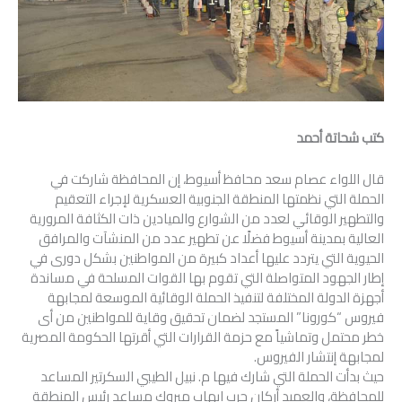
كتب شحاتة أحمد
قال اللواء عصام سعد محافظ أسيوط، إن المحافظة شاركت في
الحملة التي نظمتها المنطقة الجنوبية العسكرية لإجراء التعقيم
والتطهير الوقائي لعدد من الشوارع والميادين ذات الكثافة المرورية
العالية بمدينة أسيوط فضلًا عن تطهير عدد من المنشآت والمرافق
الحيوية التي يتردد عليها أعداد كبيرة من المواطنين بشكل دورى في
إطار الجهود المتواصلة التي تقوم بها القوات المسلحة في مساندة
أجهزة الدولة المختلفة لتنفيذ الحملة الوقائية الموسعة لمجابهة
فيروس “كورونا” المستجد لضمان تحقيق وقاية للمواطنين من أى
خطر محتمل وتماشياً مع حزمة القرارات التي أقرتها الحكومة المصرية
لمجابهة إنتشار الفيروس.
حيث بدأت الحملة التي شارك فيها م. نبيل الطيبي السكرتير المساعد
للمحافظة، والعميد أركان حرب ايهاب مبروك مساعد رئيس المنطقة