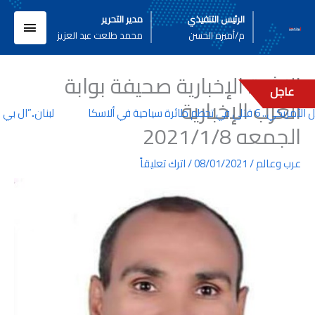
خطي
القائم
الرئيس التنفيذي
مدير التحرير
لى
م/أميره الحسن
محمد طلعت عبد العزيز
لمحتوى
الرئيسي
النشرة الإخبارية صحيفة بوابة
عاجل
العرب الإخبارية
ئرة سياحية في ألاسكا
لبنان..”ال بي سي”
الجمعه 2021/1/8
عرب وعالم
/
08/01/2021
/
اترك تعليقاً