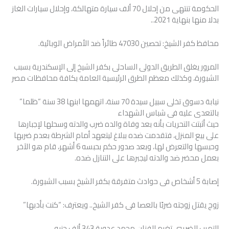
الحكومة تنتهى من إحلال 70 ألف سيارة متهالكة، وإحلال سيارات الغاز
بدلا منها بنهاية 2021..
محافظ كفر الشيخ: تحصين 47030 طائراً ضد الأمراض الوبائية.
المرور يغلق الطريق الدولى الساحلى بكفر الشيخ إلى الإسكندرية بسبب
الشبورة، وكذلك معظم الطرق الرئيسية العامة بكافة محافظات مصر
نيابة دسوق تخلى سبيل سيدة 70 سنة، اتهمها ابنها 38 سنة “ظلما”
بالتعدى عليه فى شباس الشهداء
حيث أثبتت التحريات بأنه بعد وفاة والده ضرب والدته وسحلها لإجبارها
على بيع المنزل، فتقدمت ضده ببلاغ ليتعهد أمام الشرطة بعدم ضربها
وحبسها والتعرض لها، وبعد صدور حكم بحبسه 6 أشهر، قام هو الآخر
بعمل محضر ضد والدته ليجبرها على التنازل ضده.
إصابة 5 أشخاص فى حوادث متفرقة بكفر الشيخ بسبب الشبورة.
زوج يقتل زوجته ضربًا بالعصا فى كفر الشيخ.. ويعترف: “كنت بأدبها”
التهرب الضريبى تغرم الفنان محمد عدوية 343 ألف جنيه.