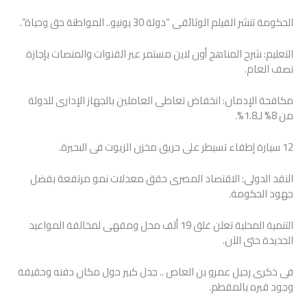
الحكومة تنشر الفيلم الوثائقى “دولة 30 يونيو.. المواطنة حق وحياة”.
التعليم: شرح المناهج أون لاين مستمر عبر القنوات والمنصات بإجازة
نصف العام.
مكافحة الإدمان: انخفاض تعاطى العاملين بالجهاز الإدارى للدولة
من 8% لـ1.8%.
12 سيارة إطفاء تسيطر على حريق مخزن الزيوت فى البحيرة.
النقد الدولى: الاقتصاد المصرى حقق معدلات نمو مرتفعة بفضل
جهود الحكومة.
التنمية المحلية تعلن غلق 19 ألف محل ومقهى لمخالفة المواعيد
الجديدة حتى الآن.
فى ذكرى رحيل عمرو بن العاص .. جدل كبير حول مكان دفنه وحقيقة
وجود قبره بالمقطم.