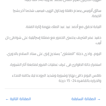
سائق أتوبيس يصدم طفلة ويحاول الهرب فيصيب شخصا آخر بشبرا
الخيمة.
النيابة تحقق مع أحمد عيد عبد الملك بتهمة إثارة الفتنة.
حفيد عمر الشريف يحتسى الخمور مع ممثلة إسرائيلية على شواطئ تل
أبيب.
اليوم.. وادى دجلة “المنتشى” يستدرج إنبى على ستاد السلام بالدوري.
استمرار حالة الطوارئ فى غرف عمليات المرور لمتابعة آثار الشبورة.
طقس اليوم دافئ نهارا وشبورة وشديد البروده ليلا بكافه الانحاء
والحراره بالقاهره 24- 15 درجة
→
المقالة السابقة
المقالة التالية
←