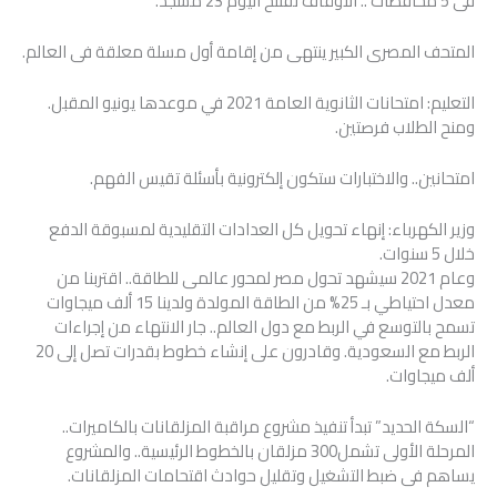
فى 5 محافظات .. الأوقاف تفتتح اليوم 23 مسجد.
المتحف المصرى الكبير ينتهى من إقامة أول مسلة معلقة فى العالم.
التعليم: امتحانات الثانوية العامة 2021 في موعدها يونيو المقبل.
ومنح الطلاب فرصتين.
امتحانين.. والاختبارات ستكون إلكترونية بأسئلة تقيس الفهم.
وزير الكهرباء: إنهاء تحويل كل العدادات التقليدية لمسبوقة الدفع
خلال 5 سنوات.
وعام 2021 سيشهد تحول مصر لمحور عالمى للطاقة.. اقتربنا من
معدل احتياطي بـ 25% من الطاقة المولدة ولدينا 15 ألف ميجاوات
تسمح بالتوسع في الربط مع دول العالم.. جار الانتهاء من إجراءات
الربط مع السعودية. وقادرون على إنشاء خطوط بقدرات تصل إلى 20
ألف ميجاوات.
“السكة الحديد” تبدأ تنفيذ مشروع مراقبة المزلقانات بالكاميرات..
المرحلة الأولى تشمل300 مزلقان بالخطوط الرئيسية.. والمشروع
يساهم فى ضبط التشغيل وتقليل حوادث اقتحامات المزلقانات.