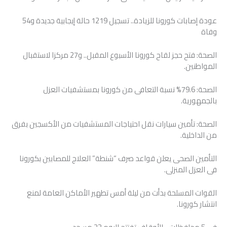
عودة إصابات كورونا للزيادة.. تسجيل 1219 حالة إيجابية جديدة و54
وفاة
الصحة: فتح حجز لقاح كورونا الأسبوع المقبل.. و27 مركزا لاستقبال
المواطنين.
الصحة: 79.6% نسبة التعافى من كورونا بمستشفيات العزل
بالجمهورية.
الصحة: تأمين سيارات نقل احتياجات المستشفيات من الأكسجين بفرق
من الداخلية.
التأمين الصحى يعلن قواعد صرف “شنطة” العلاج للمصابين بكورونا
فى العزل المنزلى.
القوات المسلحة بدأت من ليلة أمس تطهير الأماكن العامة لمنع
انتشار كورونا.