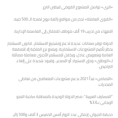
«الرى» تواصل المشروع القومى لتبطين الترع.
«القوى العاملة» تحذر من مواقع زائفة تروج لمنحة الـ 500 جنيه.
الانتهاء من تدريب 19 ألف موظف للانتقال إلى العاصمة الإدارية.
الدولة توفر ضمانات عديدة لدعم وتشجيع الاستثمار.. قانون الاستثمار
يحظر تأميم المشروعات الاستثمارية، ويمنع نزع الملكية إلا للمنفعة
العامة وبتعويض عادل، ويكفل للمستثمر الأجنبى معاملة مماثلة
لـ«الوطنى» وحق الاستيراد أو التصدير.. وقيود شديدة على إلغاء
التراخيص.
«التضامن» تبدأ 2021 بدعم مشروعات المتعافين من تعاطى
المخدرات.
“المصارف العربية”: مصر الدولة الوحيدة بالمنطقة صاحبة النمو
الإيجابى بـ3.6%
حديقة الحيوان: إجمالى عدد الزوار أمس الخميس 3 آلاف و500 زائر.