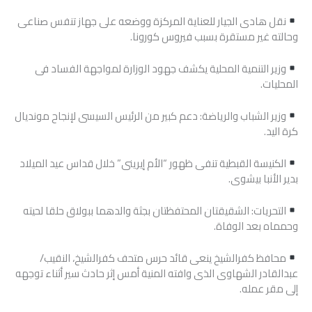
نقل هادى الجيار للعناية المركزة ووضعه على جهاز تنفس صناعى
وحالته غير مستقرة بسبب فيروس كورونا.
وزير التنمية المحلية يكشف جهود الوزارة لمواجهة الفساد فى
المحليات.
وزير الشباب والرياضة: دعم كبير من الرئيس السيسى لإنجاح مونديال
كرة اليد.
الكنيسة القبطية تنفى ظهور “الأم إيرينى” خلال قداس عيد الميلاد
بدير الأنبا بيشوى.
التحريات: الشقيقتان المحتفظتان بجثة والدهما ببولاق حلقا لحيته
وحمماه بعد الوفاة.
محافظ كفرالشيخ ينعى قائد حرس متحف كفرالشيخ، النقيب/
عبدالقادر الشهاوى الذى وافته المنية أمس إثر حادث سير أثناء توجهه
إلى مقر عمله.