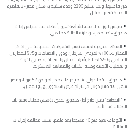
من قاطنيها، وبدء تسليم 2280 وحدة سكنية بـ«سكن مصر» بالقاهرة
الجديدة فبراير المقبل.
مجلس الوزراء: لا صحة لشائعة تعيين أعضاء جدد بمجلس إدارة
صندوق «تحيا مصر»، وإدارته الحالية كما هي.
السكك الحديدية تكشف نسب التخفيضات الممنوحة على تذاكر
القطارات.. 100% لمرضى السرطان وذوى الاحتياجات و75% للمحاربين
القدامى و50% لضباط وأفراد الجيش والشرطة ومصابى الثورة
والعمليات الأمنية وطلبة الكليات والمعاهد العسكرية.
صندوق النقد الدولي يشيد بإجراءات مصر لمواجهة كورونا، ومصر
تتلقى 1.6 مليار دولار آخر شرائح قرض الصندوق يونيو المقبل.
”التخطيط” تعلن طرح أول صندوق نقدى يؤسس محليا.. وفتح باب
الاكتتاب غدا الأحد.
الأوقاف تعيد فتح 16 مسجدا بعد غلقها بسبب مخالفة إجراءات
الوقائية.