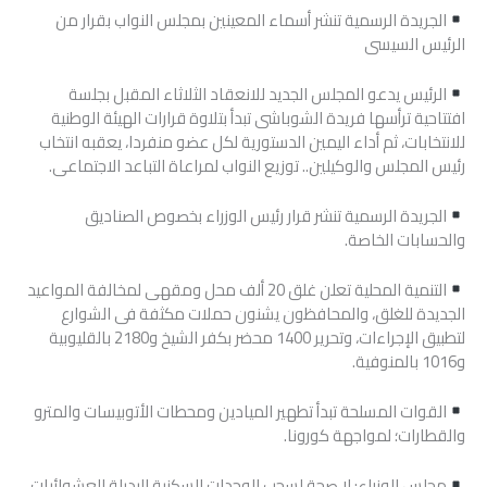
الجريدة الرسمية تنشر أسماء المعينين بمجلس النواب بقرار من
الرئيس السيسى
الرئيس يدعو المجلس الجديد للانعقاد الثلاثاء المقبل بجلسة
افتتاحية ترأسها فريدة الشوباشى تبدأ بتلاوة قرارات الهيئة الوطنية
للانتخابات، ثم أداء اليمين الدستورية لكل عضو منفردا، يعقبه انتخاب
رئيس المجلس والوكيلين.. توزيع النواب لمراعاة التباعد الاجتماعى.
الجريدة الرسمية تنشر قرار رئيس الوزراء بخصوص الصناديق
والحسابات الخاصة.
التنمية المحلية تعلن غلق 20 ألف محل ومقهى لمخالفة المواعيد
الجديدة للغلق، والمحافظون يشنون حملات مكثفة فى الشوارع
لتطبيق الإجراءات، وتحرير 1400 محضر بكفر الشيخ و2180 بالقليوبية
و1016 بالمنوفية.
القوات المسلحة تبدأ تطهير الميادين ومحطات الأتوبيسات والمترو
والقطارات؛ لمواجهة كورونا.
مجلس الوزراء: لا صحة لسحب الوحدات السكنية البديلة للعشوائيات