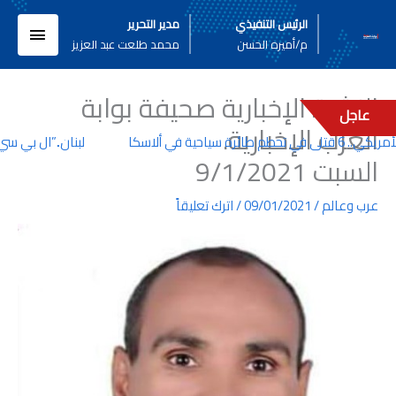
خطي
القائم
الرئيس التنفيذي
مدير التحرير
لى
م/أميره الحسن
محمد طلعت عبد العزيز
لمحتوى
الرئيسي
النشرة الإخبارية صحيفة بوابة
عاجل
العرب الإخبارية.
حية في ألاسكا
لبنان..”ال بي سي”..
السبت 9/1/2021
عرب وعالم
/
09/01/2021
/
اترك تعليقاً