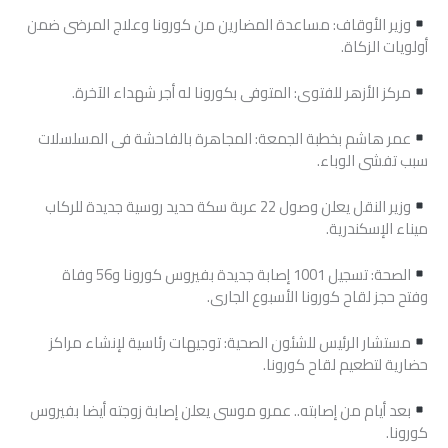
وزير الأوقاف: مساعدة المضارين من كورونا وعلاج المرضى ضمن
أولويات الزكاة.
مركز الأزهر للفتوى: المتوفى بكورونا له أجر شهداء الآخرة.
عمر هاشم بخطبة الجمعة: المجاهرة بالفاحشة فى المسلسلات
سبب تفشى الوباء.
وزير النقل يعلن وصول 22 عربة سكة حديد روسية جديدة للركاب
ميناء الإسكندرية.
الصحة: تسجيل 1001 إصابة جديدة بفيروس كورونا و56 وفاة
وفتح حجز لقاح كورونا الأسبوع الجارى.
مستشار الرئيس للشئون الصحية: توجيهات رئاسية لإنشاء مراكز
حضارية لتطعيم لقاح كورونا.
بعد أيام من إصابته.. عمرو موسى يعلن إصابة زوجته أيضا بفيروس
كورونا.