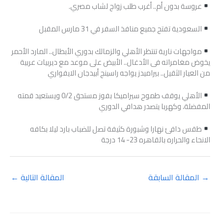
عروسة بدون أم.. أغرب طلب زواج لشاب مصري.
السعودية تفتح جميع منافذ السفر في 31 مارس المقبل
مواجهات نارية تنتظر الأهلي والزمالك بدوري الأبطال.. المارد الأحمر
يخوض مغامراته فى الأدغال.. الأبيض على موعد مع ديربيات عربية
من العيار الثقيل.. بيراميدز يواجه راسينج أبيدجان الايفواري
الأهلي يوقف طموح سيراميكا بفوز مستحق 0/2 ويستعيد قمته
المفضلة، وكهربا يتصدر هدافي الدوري
طقس دافئ نهارا وشبورة كثيفة تصل للضباب بارد ليلا بكافه
الانحاء والحراره بالقاهره 23- 14 درجة
→
المقالة السابقة
المقالة التالية
←