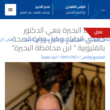
خطي
القائم
الرئيس التنفيذي
مدير التحرير
لى
م/أميره الحسن
محمد طلعت عبد العزيز
لمحتوى
الرئيسي
محافظ البحيرة ينعي الدكتور
عاجل
حمدي الطباخ وكيل وزارة الصحة
لى في تحطم طائرة سياحية في ألاسكا
لبنان..”ال ب
بالقليوبية ” ابن محافظة البحيرة”
المجتمع والناس
/
10/01/2021
/
اترك تعليقاً