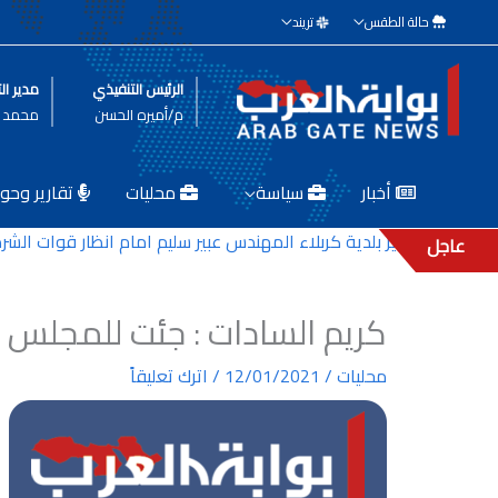
خطي
حالة الطقس
تريند
لى
لمحتوى
الرئيس التنفيذي
مدير الت
م/أميره الحسن
محمد ط
أخبار
سياسة
محليات
تقارير وحوا
مقتل مدير بلدية كربلاء المهندس عبير سليم امام انظار قوات الشرطة ا
عاجل
كريم السادات : جئت للمجلس
محليات
/
12/01/2021
/
اترك تعليقاً