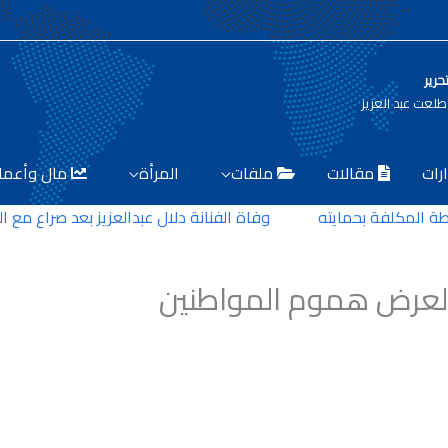
حرير
لعت عبد العزيز
رات
مقالات
ملفات
المرأة
مال وأعما
لمكلفة بحمايته
وفاة الفنانة دلال عبدالعزيز بعد صراع مع المر
 لعرض هموم المواطنين