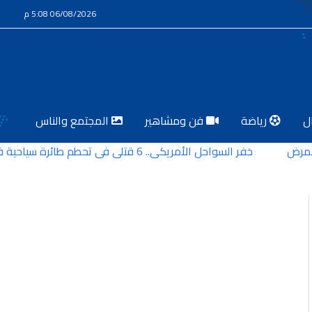
06/08/2026 5:08 م
ل
رياضة
فن ومشاهير
المجتمع والناس
ض
خفر السواحل الأمريكي.. 6 قتلى في تحطم طائرة سياحية في ألاسكا