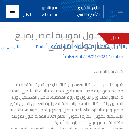
خطي
القائم
الرئيس التنفيذي
مدير التحرير
لى
م/أميره الحسن
محمد طلعت عبد العزيز
لمحتوى
الرئيسي
تقديم حلول تمويلية لمصر بمبلغ
عاجل
1.1 مليار دولار أمريكي
ائرة سياحية في ألاسكا
لبنان..”ال بي سي
محليات
/
13/01/2021
/
اترك تعليقاً
كتبت رشا الشريف
شهد كلا من د. هالة السعيد، وزيرة التخطيط والتنمية الاقتصادية،
محافظ جمهورية مصر العربية لدى مجموعة البنك الاسلامي للتنمية،
م. طارق الملا، وزير البترول والثروة المعدنية، د. علي المصيلحي، وزير
التموين والتجارة الداخلية، د. رانيا المشاط، وزيرة التعاون الدولي نيفين
جامع، وزيرة التجارة والصناعة، (حفل توقيع برنامج المؤسسة الدولية
الإسلامية لتمويل التجارة التمويلي لعام 2021 لتقديم حلول تمويلية
متكاملة لمصر بمبلغ 1.1 مليار دولار أمريكي.
وقّع على البرنامج م. هاني سالم سنبل، الرئيس التنفيذي للمؤسسة