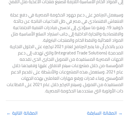
إلى المواد الخام الأساسية اللازمة لتصنيع منتجات الأغذية مثل القمح.
وسيعمل البرنامج على دعم جهود الحكومة المصرية في دفع عجلة
الانتعاش الاقتصادي في مصر في ظل التداعيات الناتجة عن جائحة
كوفيد 19، وهو ما سيؤدي إلى تحسين مبادرات التنمية الاجتماعية
والاقتصادية والتجارة الداخلية إلى جانب استيراد السلع الأساسية مثل
المواد الغذائية والنفط الخام والمنتجات البترولية.
جدير بالذكر أن ما يميز البرنامج لعام 2021 تركيزه على الحلول التجارية
المدمجة (Integrated Trade Solutions) والتي تهدف إلى دعم
الجهات المصرية المستفيدة من التمويل التجاري الذي تقدمه
المؤسسة من خلال مشروعات سيتم الاتفاق عليها وتنفيذها خلال
عام 2021. وستعمل هذه المشروعات والأنشطة على تقديم الدعم
المؤسسي وبناء قدرات ورفع مهارات العاملين بهذه الجهات
المستفيدة من التمويل. وسيتم التركيز خلال عام 2021 على القطاعات
ذات الأولوية التي ستحددها الحكومة المصرية.
→
المقالة السابقة
المقالة التالية
←