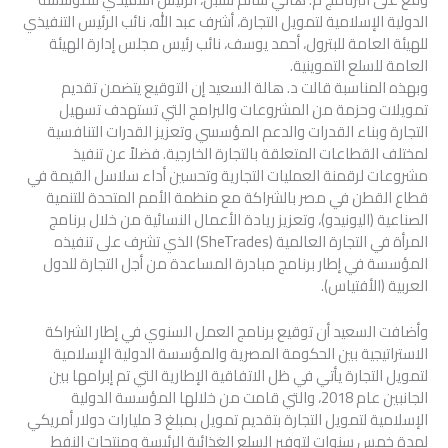
الدولية الإسلامية لتمويل التجارة، أشرف عبد الله، نائب الرئيس التنفيذي
للهيئة العامة للبترول، أحمد يوسف، نائب رئيس مجلس إدارة الهيئة
العامة للسلع التموينية.
وبهذه المناسبة قالت د. هالة السعيد إن التوقيع يتضمن تقديم
تمويلات وحزمة من المشروعات والبرامج التي تستهدف تسهيل
التجارة وبناء القدرات والدعم المؤسسي وتعزيز القدرات التنافسية
لمختلف القطاعات المتعلقة بالتجارة الخارجية. فضلاً عن تنفيذ
مشروعات لرقمنة العمليات التجارية وتحسين أداء سلاسل القيمة في
قطاع القطن في مصر بالشراكة مع منظمة الأمم المتحدة للتنمية
الصناعية (اليونيدو)، وتعزيز ريادة الأعمال النسائية من خلال برنامج
المرأة في التجارة العالمية (SheTrades) الذي تشرف على تنفيذه
المؤسسة في إطار برنامج مبادرة المساعدة من أجل التجارة للدول
العربية (الأفتياس).
وأضافت السعيد أن توقيع برنامج العمل السنوي في إطار الشراكة
الاستراتيجية بين الحكومة المصرية والمؤسسة الدولية الإسلامية
لتمويل التجارة يأتي في ظل الاتفاقية الإطارية التي تم إبرامها بين
الجانبين عام 2018، والتي قامت من خلالها المؤسسة الدولية
الإسلامية لتمويل التجارة بتقديم تمويل بمبلغ 3 مليارات دولار أمريكي
لمدة خمس سنوات لتوفير السلع الغذائية الرئيسة ومنتجات النفط