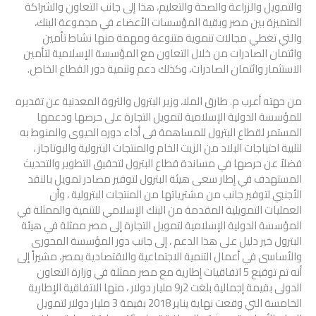
والتمويل والزراعة والصحة والتعليم، هذا إلى جانب التعاون والشراكة
المتميزة بين مصر وبقية المؤسسات الأعضاء في مجموعة البنك،
والتي تغطي مجالات تنموية متنوعة ومهمة منها نشاط تأمين
وائتمان الصادرات من خلال التعاون مع المؤسسة الإسلامية لتأمين
الاستثمار وائتمان الصادرات، وكذلك دعم وتنمية دور القطاع الخاص.
من حهته أعرب م. طارق الملا، وزير البترول والثروة المعدنية عن تقديره
للمؤسسة الدولية الإسلامية لتمويل التجارة على حرصها ودعمها
المستمر لقطاع البترول للمساهمة فى أداء دوره الحيوى والمنوط به
لتلبية احتياجات البلاد من الزيت الخام والمنتجات البترولية والبوتاجاز ،
فضلاُ عن حرصها في مساندة قطاع البترول لتحقيق التطوير والتحديث
المستهدف في إطار سعى هيئة البترول لتوفير مصادر تمويل بالنقد
الأجنبي لتوفير جانب من مشترياتها من المنتجات البترولية ، وأن
العمليات التمويلية المقدمة من البنك الإسلامي للتنمية والممثلة في
المؤسسة الدولية الإسلامية لتمويل التجارة إلى مصر ممثلة في هيئة
البترول خير دليل على هذا الدعم ، إلى جانب دور المؤسسة المحورى
والأساسى في أعمال التنمية الاجتماعية والاقتصادية بمصر، مشيراً إلى
أنه تم توقيع 5 اتفاقيات إطارية مع مصر ممثلة في وزارة التعاون
الدولى بقيمة إجمالية بلغت 2ر9 مليار دولار ، منها الاتفاقية الإطارية
الخامسة التي وقعت نهاية يناير 2018 بقيمة 3 مليار دولار لتمويل