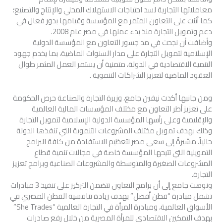
معاملاتها التجارية لسد احتياجات الاستهلاك المحلي والإنتاج والتصنيع؛
كما أثنت على التعاون المثمر مع المؤسسة وقيامها بدور فعال في
دعم وتمويل التجارة منذ بدء عملها في مصر عام 2008.
وأضافت أن نجحت في مد جسور التعاون مع المؤسسة الدولية
الإسلامية لتمويل التجارة على مدار السنوات الماضية، بما يخدم جهود
التنمية الاقتصادية في الدولة، متمنية أن يستمر العمل المثمر طوال
العقود الماضية لتعزيز الشراكات التنموية .
ومن جانبها أكدت نيفين جامع، وزيرة التجارة والصناعة حرص الحكومة
على تعزيز أطر التعاون مع مختلف المؤسسات المالية العالمية
والإقليمية وعلى رأسها المؤسسة الدولية الإسلامية لتمويل التجارة
وذلك بهدف تمويل مختلف المشروعات التنموية التي تنفذها الدولة
حالياً، مشيرةً إلى سعى مصر لتعظيم الاستفادة من كافة البرامج
التمويلية التي تتيحها المؤسسة خاصة في مجالات تنمية قطاع
المشروعات الصغيرة والمتوسطة والمشروعات الصناعية وبرامج تعزيز
التجارة.
ونوهت جامع إلى أن برامج التعاون تتضمن التركيز على تنفيذ 3 مبادرات
تشمل مبادرة “قطن أفضل” بهدف زيادة تنافسية القطن المصري في
الأسواق العالمية، ومبادرة المرأة في التجارة العالمية “She Trades”
بهدف التمكين الاقتصادي للمرأة المصرية من خلال رفع صادرات