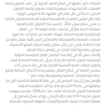
الشركات التي تملكها في قطاع الحرف اليدوية، إلى جانب مشروع رقمنة
العمليات التجارية بهدف تصميم واعتماد مشروع لرقمنة التمويل
التجاري خاصةً في ظل الآثار التي خلفتها جائحة فيروس كورونا.
كما صرّح الرئيس التنفيذي للمؤسسة الدولية الإسلامية لتمويل التجارة،
م. هاني سالم سنبل، قائلاً، “يكتسب هذا التمويل الأخير أهمية
استثنائية خاصة نظراً إلى تداعيات جائحة كوفيد 19 على النظم
الإيكولوجية للتجارة المحلية. فهناك العديد من الشركات، بما فيها
الشركات الصغيرة والمتوسطة، والمصدّرين الذين تأثروا بشكل بالغ من
هذه الجائحة. ونحن، من خلال ضمان توفير استيراد السلع الأساسية،
سيكون بمقدورنا أيضًا التركيز على إنعاش حركة التجارة.
وأضاف سنبل أنه في إطار هذا البرنامج، تعتزم المؤسسة الدولية
الإسلامية لتمويل التجارة تقديم الدعم إلى الحكومة المصرية للبحث
وتطوير مجالات النمو الأساسية للتجارة، بما في ذلك تحسين أداء
سلاسل القيمة في قطاع القطن، وتعزيز ريادة الأعمال النسائية ودفع
عجلة نمو الشركات الصغيرة والمتوسطة بوجه عام. “
وأوضح سنبل أن هذا البرنامج يأتي في إطار الاتفاقية الخامسة التي تم
توقيعها في عام 2018م مع مصر. وكانت المؤسسة الدولية
الإسلامية لتمويل التجارة قد قامت منذ عام 2008، بتقديم تسهيلات
تمويل قدرها 9.361 مليار دولار أمريكي تهدف بشكل أساسي إلى
تغطية احتياجات استيراد النفط والمنتجات البترولية المكررة، بالإضافة