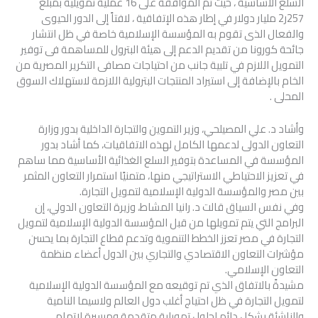
السلع الأساسية ، حيث تم الموافقة على 16 عملية تمويلية بمبلغ
257ر2 مليار دولار في إطار هذه الإتفاقية ، لافتاً إلى الدور الحيوى
والفعال الذى تقوم به المؤسسة الإسلامية خاصة في ظل انتشار
جائحة كورونا من تقديم الدعم إلى هيئة البترول للمساهمة فى توفير
التمويل اللازم في تلبية جانب من احتياجات مصافى التكرير المصرية من
الخام بالإضافة إلى استيراد المنتجات البترولية اللازمة لاستهلاك السوق
المحلى .
وأشاد د. علي المصيلحي، وزير التموين والتجارة الداخلية بدور وزارة
التعاون الدولى لدعمها الكامل لهذه الاتفاقيات، كما أشاد بدور
المؤسسة في المساعدة بتوفير السلع الغذائية الأساسية مما ساهم
في تعزيز الاحتياطي الاستراتيجي منها، متمنيًا استمرار التعاون المثمر
بين مصر والمؤسسة الدولية الإسلامية لتمويل التجارة.
وفي نفس السياق قالت د. رانيا المشاط، وزيرة التعاون الدولي، إن
البرامج التي يتم تمويلها من قبل المؤسسة الدولية الإسلامية لتمويل
التجارة في مصر تعزز الخطط التنموية وتدعم قطاع التجارة بما يحسن
مؤشرات التعاون الاقتصادي والتجاري بين الدول أعضاء منظمة
التعاون الإسلامي.
مشيدةً بالاتفاق الذي تم توقيعه مع المؤسسة الدولية الإسلامية
لتمويل التجارة في ظل احتياج أغلب دول العالم ولاسيما النامية
والناشئة بشكل دائم لحلول تمويلية متقدمة وميسرة لإتمام