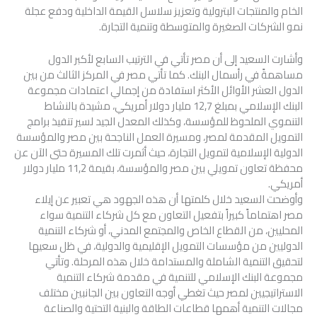
الخام والمنتجات البترولية وتعزيز سلاسل القيمة الداخلية ودفع عجلة
نمو الشركات الصغيرة والمتوسطة وتنمية التجارة.
وأشارت السعيد إلى أن مصر تأتي في الترتيب السابع لأكبر الدول
مساهمةً في رأسمال البنك. كما تأتي مصر في المركز الثالث من بين
الدول العشر الأوائل الأكثر استفادة من إجمالي اعتمادات مجموعة
البنك الإسلامي بمبلغ 12,7 مليار دولار أمريكي، مشيدة بالنشاط
التنموي الملحوظ للمؤسسة، وكذلك المعدل الجيد لسير تنفيذ برامج
التمويل المقدمة لمصر، ومسيرة العمل الناجحة بين مصر والمؤسسة
الدولية الإسلامية لتمويل التجارة، حيث أثمرت تلك المسيرة حتى الآن عن
محفظة تعاون تمويلي بين مصر والمؤسسة، بقيمة 11,2 مليار دولار
أمريكي.
وأوضحت السعيد خلال كلمتها أن هذه الجهود هي تعبير عن إيلاء
مصر اهتماماً كبيراً بتفعيل التعاون مع كل شركاء التنمية سواء
المحليين، من القطاع الخاص والمجتمع المدني، أو شركاء التنمية
الدوليين من مؤسسات التمويل الإقليمية والدولية، في ظل سعيها
لتحقيق التنمية الشاملة والمستدامة خلال هذه المرحلة. وتأتي
مجموعة البنك الإسلامي للتنمية في مقدمة شركاء التنمية
الاستراتيجيين لمصر حيث تغطي أوجه التعاون بين الجانبين مختلف
مجالات التنمية أهمها قطاعات الطاقة والبنية التحتية والصناعة