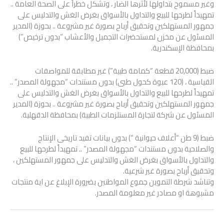
وغير مسموح بتداولها لأثرها الضار ، وتشكل خطراً على الصحة العامة ..
تمهيداً لطرحها للبيع والتداول بالأسواق بغرض الغش والتدليس على
جمهور المستهلكين وتحقيق أرباح بصورة غير مشروعة .. بحوزة (المدير
المسئول عن مخزن لمستحضرات التجميل والأعشاب “بدون ترخيص”)
بمحافظة الإسكندرية.
ضبط (20,000 قطعة “كمامة طبية”) غير مطابقة للمواصفات
القياسية ، (120 عبوة كحول طبى) بدون مستندات “مجهولة المصدر” ..
تمهيداً لطرحها للبيع والتداول بالأسواق بغرض الغش والتدليس على
جمهور المستهلكين وتحقيق أرباح بصورة غير مشروعة .. بحوزة (المدير
المسئول عن شركة لتجارة المستلزمات الطبية) بمحافظة الدقهلية.
ضبط (9 طن “أعلاف حيوانية “) بدون بيانات تفيد تاريخى الإنتاج
والصلاحية بدون مستندات “مجهولة المصدر” .. تمهيداً لطرحها للبيع
والتداول بالأسواق بغرض الغش والتدليس على جمهور المستهلكين ،
وتحقيق أرباح بصورة غير شرعية.
وتناشد شرطة التموين جموع المواطنين بضرورة الإبلاغ عن اية منتجات
مشبوهة او مصادر غير معلومة المصدر.