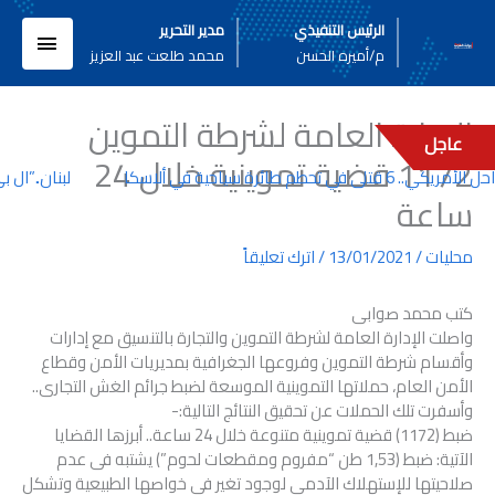
خطي
القائم
الرئيس التنفيذي
مدير التحرير
لى
م/أميره الحسن
محمد طلعت عبد العزيز
لمحتوى
الرئيسي
الادارة العامة لشرطة التموين
عاجل
1172 قضية تموينية خلال 24
 في تحطم طائرة سياحية في ألاسكا
لبنان..”ال ب
ساعة
محليات
/
13/01/2021
/
اترك تعليقاً
كتب محمد صوابى
واصلت الإدارة العامة لشرطة التموين والتجارة بالتنسيق مع إدارات
وأقسام شرطة التموين وفروعها الجغرافية بمديريات الأمن وقطاع
الأمن العام، حملاتها التموينية الموسعة لضبط جرائم الغش التجارى..
وأسفرت تلك الحملات عن تحقيق النتائج التالية:-
ضبط (1172) قضية تموينية متنوعة خلال 24 ساعة.. أبرزها القضايا
الآتية: ضبط (1,53 طن “مفروم ومقطعات لحوم”) يشتبه فى عدم
صلاحيتها للإستهلاك الآدمى لوجود تغير فى خواصها الطبيعية وتشكل