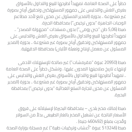
خطراً على الصحة العامة، تمهيداً لطرحها للبيع والتداول بالأسواق
بغرض الغش والتدليس على جمهور المستهلكين وتحقيق أرباح بصورة
غير مشروعة .. بحوزة (المدير المسئول عن مخزن تابع لأحد مطاعم
الوجبات الجاهزة “بدون ترخيص”) بمحافظة الجيزة.
ضبط (5,06 طن “جبن رومى”) بدون مستندات “مجهولة المصدر” ..
تمهيداً لطرحها للبيع والتداول بالأسواق بغرض الغش والتدليس على
جمهور المستهلكين وتحقيق أرباح بصورة غير مشروعة .. بحوزة (المدير
المسئول عن معمل لإنتاج وتعبئة الألبان) بمحافظة الدقهلية.
ضبط (20950 عبوة “مقرمشات”) غير صالحة للإستهلاك الآدمى
لإنتهاء تاريخ صلاحيتها المدون عليها ، وتشكل خطراً على الصحة العامة
.. تمهيداً لطرحها للبيع والتداول بالأسواق بغرض الغش والتدليس على
جمهور المستهلكين وتحقيق أرباح بصورة غير مشروعة .. بحوزة (المدير
المسئول عن مخزن لتجارة السلع الغذائية “بدون ترخيص”) بمحافظة
البحيرة.
ضبط (مالك مخبز بلدى – بمحافظة البحيرة) لإستيلائه على فروق
الأسعار الناتجة عن تشغيل المخبز بالغاز الطبيعى بدلاً من السولار
وقٌدرت بمبلغ (460492 جنيه) .
ضبط (513246 عبوة “أعشاب وتركيبات طبية”) غير مسجلة بوزارة الصحة