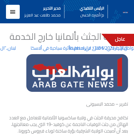
خطي
القائم
الرئيس التنفيذي
مدير التحرير
لى
م/أميره الحسن
محمد طلعت عبد العزيز
لمحتوى
الرئيسي
محرقة الجثث بألمانيا خارج الخدمة
عاجل
تقارير
/
13/01/2021
/
اترك تعليقاً
قتلى في تحطم طائرة سياحية في ألاسكا
لبنان..”ال 
تقرير – محمد البسيونى
تكافح محرقة الجثث في ولاية ساكسونيا الألمانية للتعامل مع العدد
الهائل من جثث الوفيات الناجمة عن كوفيد-19 التي يجب معالجتها،
بعد أن أصبحت الولاية الشرقية بؤرة ساخنة لوباء فيروس كورونا.