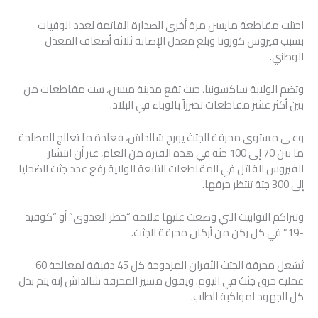
احتلت مقاطعة مايسن مرة أخرى الصدارة القاتمة لعدد الوفيات
بسبب فيروس كورونا وبلغ معدل الإصابة ثلاثة أضعاف المعدل
الوطني.
وتضم الولاية ساكسونيا، حيث تقع مدينة ميسن، ست مقاطعات من
بين أكثر عشر مقاطعات تضرراً بالوباء في البلاد.
وعلى مستوى محرقة الجثث يورج شالداش، فعادة ما تعالج المصلحة
ما بين 70 إلى 100 جثة في هذه الفترة من العام، غير أن انتشار
الفيروس القاتل في المقاطعات التابعة للولاية رفع عدد جثث الضحايا
إلى 300 جثة تنتظر حرقها.
وتتراكم التوابيت التي وضعت عليها علامة “خطر العدوى” أو “كوفيد
-19” في كل ركن من أركان محرقة الجثث.
تُشعل محرقة الجثث الأفران المزدوجة كل 45 دقيقة لمعالجة 60
عملية حرق جثث في اليوم. ويقول مسير المحرقة شالداش إنه يتم بذل
كل الجهود لمواكبة الطلب.