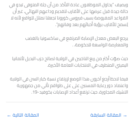
ويضيف “يحاول الموظفون عادة التأكد من أن جثة المتوفى تبدو في
حالة جيدة قبل عرضها على الأقارب لتقديم وداعهم النهائي، غير أن
القواعد المفروضة بسبب فيروس كورونا تجعلنا نمتثل للواقع لأنه لا
يُسمح للأقارب برؤية أحبائهم بعد وفاتهم”.
يرجع البعض معدل الإصابة المرتفع في ساكسونيا بالغضب
والمعارضة الواسعة للحكومة، .
حيث صوّت أكثر من ربع الناخبين في الولاية لصالح حزب البديل لألمانيا
اليميني المتطرف في الانتخابات العامة الأخيرة.
فيما لاحظ أرجع آخرون هذا الوضع لإرتفاع نسبة كبار السن في الولاية
واعتماد دور رعاية المسنين على على طواقم تأتي من جمهورية
التشيك المجاورة، حيث ترتفع أعداد الإصابات بكوفيد-19.
→
المقالة السابقة
المقالة التالية
←