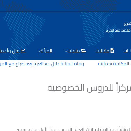
حرير
لعت عبد العزيز
رات
مقالات
ملفات
المرأة
مال وأعما
كلفة بحمايته
وفاة الفنانة دلال عبدالعزيز بعد صراع مع المرض
أعلن د. طارق رحمي محافظ الغربية أنه تم غلق عدد ١٨٠٢ منشأة مخالفة لقرارات الغلق الجديدة منذ الأول من ديسمبر