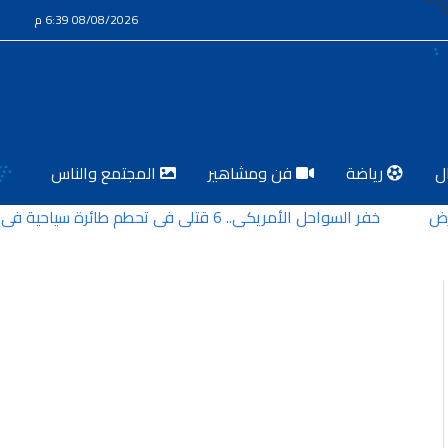
08/08/2026 6:39 م
ل
رياضة
فن ومشاهير
المجتمع والناس
خفر السواحل الأمريكي.. 6 قتلى في تحطم طائرة سياحية في ألاسكا