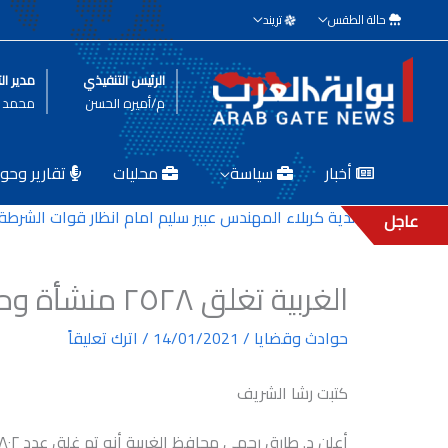
خطي
حالة الطقس
تريند
لى
لمحتوى
الرئيس التنفيذي
مدير الت
م/أميره الحسن
محمد ط
أخبار
سياسة
محليات
تقارير وحوا
تل مدير بلدية كربلاء المهندس عبير سليم امام انظار قوات الشرطة الم
عاجل
الغربية تغلق ٢٥٢٨ منشأة ومركزاً للدروس الخصوصية
حوادث وقضايا
/
14/01/2021
/
اترك تعليقاً
كتبت رشا الشريف