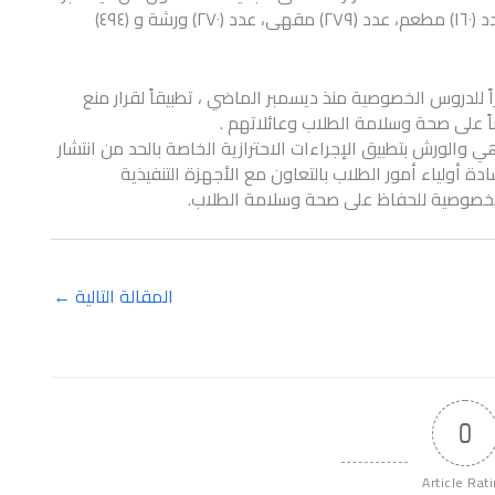
الماضي، حيث تم غلق عدد (٥٠٠) محل، عدد (٩٩) سوق، عدد (١٦٠) مطعم، عدد (٢٧٩) مقهى، عدد (٢٧٠) ورشة و (٤٩٤)
لمحافظ أنه تم غلق وتشميع عدد (٧٢٦) مركزاً للدروس الخصوصية منذ ديسمبر الماضي ، تطبيقاً لقرار منع
ً على صحة وسلامة الطلاب وعائلاتهم .
والورش بتطبيق الإجراءات الاحترازية الخاصة بالحد من انتشار
دة أولياء أمور الطلاب بالتعاون مع الأجهزة التنفيذية
الخصوصية للحفاظ على صحة وسلامة الطلاب.
المقالة التالية
←
0
Article Rat