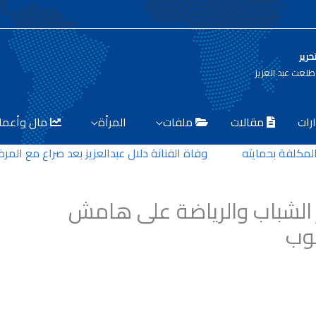
حرير
لعت عبد العزيز
رات
مقالات
ملفات
المرأة
مال وأعما
لفة بحمايته
وفاة الفنانة دلال عبدالعزيز بعد صراع مع المرض
 الشباب والرياضة على هامش
لوب