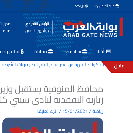
خطي
حالة الطقس
تريند
لى
لمحتوى
الرئيس التنفيذي
مدير الت
م/أميره الحسن
محمد ط
أخبار
سياسة
محليات
تقارير وحوا
 مدير بلدية كربلاء المهندس عبير سليم امام انظار قوات الشرطة المك
عاجل
محافظ المنوفية يستقبل وزير
زيارته التفقدية لنادى سيتي ك
رياضة
/
15/01/2021
/
اترك تعليقاً