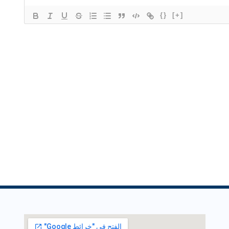
{}
[+]