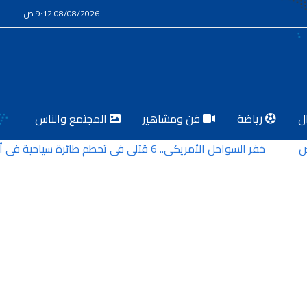
08/08/2026 9:12 ص
ل
رياضة
فن ومشاهير
المجتمع والناس
خفر السواحل الأمريكي.. 6 قتلى في تحطم طائرة سياحية في ألاسكا