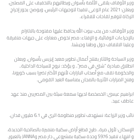
وزير الأوقاف يلتقى الأئمة بأسوان ويطالبهم بالتخفيف على المصلين،
ويعلن: 2021 عام الوعى تنفيذا لتوجيهات الرئيس، ويوضح: يجوز إخراج
الزكاة لتوفير لقاحات للفقراء.
وزير الأوقاف: من يحب بيوت الله يحافظ عليها مفتوحة بالالتزام
بالإجراءات الوقائية، و الإفتاء: مصر تخوض معارك على جبهات متفرقة
وعلينا الالتفاف حول وطننا وجيشنا.
وزير السياحة والآثار يفتتح أعمال تطوير معبد إيزيس بأسوان، ويعلن
انطلاق مبادرة “شتي في مصر”.. و يؤكد: نروج للسياحة الداخلية..
والحكومة تقف مع أصحاب البازارات لأنهم الأكثر تضررا بسبب كورونا،
وفتح المزارات الأثرية بالمجان بمناسبة العيد القومي.
ابراهيم عيسى: ‏الخصخصة لديها سمعة سيئة بين المصريين منذ عهد
عاطف عبيد.
الإسكان: لأول مرة.. طرح قطع أراض سكنية متميزة بالصالحية الجديدة،
و انتهاء تنفيذ 5976 وحدة سكنية بمشروعى دار مصر وJANNA بالعبور.