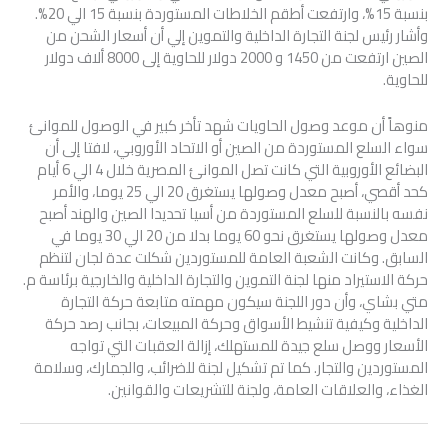
بنسبة 15%، وارتفعت أطقم الخلاطات المستوردة بنسبة 15 الي 20%.
وأشار رئيس لجنة التجارة الداخلية والتموين إلي أن أسعار الشحن من
الصين ارتفعت من 1450 و 2000 دولار للحاوية إلى 8000 ألاف دولار
للحاوية.
منوهاً أن موعد وصول الحاويات شهد تأخر كبير في الوصول للموانئ
سواء السلع المستوردة من الصين أو الاتحاد الأوروبي، لافتا إلى أن
البضائع الأوروبية التي كانت تصل الموانئ المصرية خلال 4 الي 6 أيام
كحد أقصي، أصبح معدل وصولها يستغرق 20 الي 25 يوما، والأمر
نفسه بالنسبة للسلع المستوردة من أسيا تحديدا الصين والهند أصبح
معدل وصولها يستغرق نحو 60 يوما بدلا من 20 الي 30 يوما في
السابق. وكانت الشعبة العامة للمستوردين شكلت عدة لجان لتنظم
حركة الاستيراد منها لجنة التموين والتجارة الداخلية والخارجية برئاسة م.
متي بشاي، وأن دور اللجنة سيكون مهمته متابعة حركة التجارة
الداخلية وكيفية تنشيط الأسواق وحركة المبيعات، بجانب رصد حركة
الأسعار ووصل سلع جيدة للمستهلك، إزالة العقبات التي تواجه
المستوردين والتجار. كما تم تشكيل لجنة للضرائب، والجمارك، وسلامة
الغذاء، والعلاقات العامة، ولجنة للتشريعات والقوانين.‏