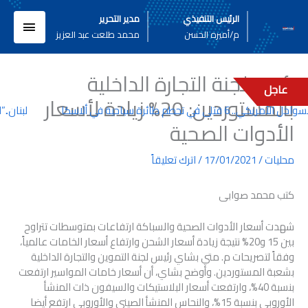
خطي
القائم
الرئيس التنفيذي
مدير التحرير
لى
م/أميره الحسن
محمد طلعت عبد العزيز
لمحتوى
الرئيسي
رئيس ‏لجنة التجارة الداخلية
عاجل
بالمستوردين: 20% زيادة لأسعار
.. 6 قتلى في تحطم طائرة سياحية في ألاسكا
لبنان..”ا
الأدوات الصحية
محليات
/
17/01/2021
/
اترك تعليقاً
كتب محمد صوابى
شهدت أسعار الأدوات الصحية والسباكة ارتفاعات بمتوسطات تتراوح
بين 15 و20% نتيجة زيادة أسعار الشحن وارتفاع أسعار الخامات عالمياً،
وفقاً لتصريحات م. متي بشاي رئيس لجنة التموين والتجارة الداخلية
بشعبة المستوردين. وأوضح بشاي، أن أسعار خامات المواسير ارتفعت
بنسبة 40%، وارتفعت أسعار البلاستيكات والسيفون ذات المنشأ
الأوروبي بنسبة 15%، والنحاس المنشأ الصيني والأوروبي ارتفع أيضا