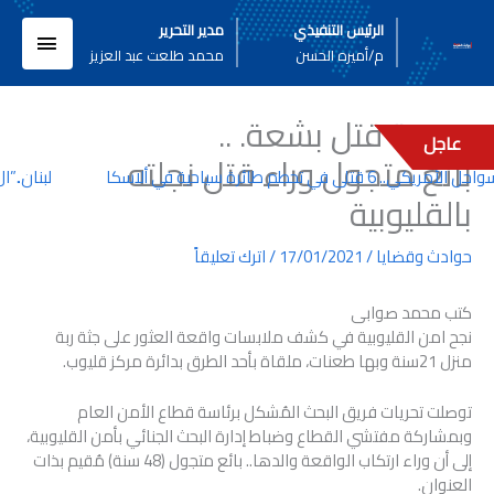
خطي
القائم
الرئيس التنفيذي
مدير التحرير
لى
م/أميره الحسن
محمد طلعت عبد العزيز
لمحتوى
الرئيسي
جريمة قتل بشعة. ..
عاجل
بائع متجول وراء قتل نجلته
. 6 قتلى في تحطم طائرة سياحية في ألاسكا
لبنان..”ال
بالقليوبية
حوادث وقضايا
/
17/01/2021
/
اترك تعليقاً
كتب محمد صوابى
نجح امن القليوبية في كشف ملابسات واقعة العثور على جثة ربة
منزل 21سنة وبها طعنات، ملقاة بأحد الطرق بدائرة مركز قليوب.
توصلت تحريات فريق البحث المُشكل برئاسة قطاع الأمن العام
وبمشاركة مفتشي القطاع وضباط إدارة البحث الجنائي بأمن القليوبية،
إلى أن وراء ارتكاب الواقعة والدها.. بائع متجول (48 سنة) مُقيم بذات
العنوان.