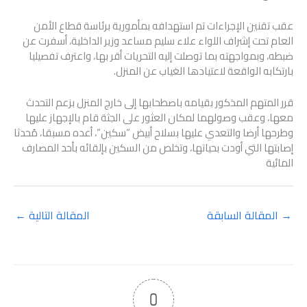
عقب تقنين الإجراءات تم استهدافه بمأمورية برئاسة قطاع الأمن
العام تحت إشراف اللواء علاء سليم مساعد وزير الداخلية، أسفرت عن
ضبطه، وبمواجهته بما توصلت إليه التحريات أقر بها، واعترف تفصيليا
بارتكابه الواقعة لاعتيادها الغياب عن المنزل.
قرر المتهم المذكور بقيامه باصطحابها إلى خارج المنزل بزعم التحدث
معها، وعقب وصولهما لمكان العثور على الجثة قام بالإجهاز عليها
وطرحها أرضا والتعدي عليها بسلاح أبيض “سكين”، أعده مسبقا، مُحدثا
إصابتها التي أودت بحياتها، وتخلص من السكين بإلقائه بأحد المصارف
المائية
→
المقالة السابقة
المقالة التالية
←
0