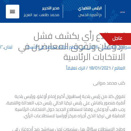
خطي
القائم
الرئيس التنفيذي
مدير التحرير
لى
م/أميره الحسن
محمد طلعت عبد العزيز
لمحتوى
الرئيسي
استطلاع رأي يكشف فشل
عاجل
أردوغان وتفوق المعارضين في
ي.. 6 قتلى في تحطم طائرة سياحية في ألاسكا
لبنان..”ا
الانتخابات الرئاسية
العالم
/
18/01/2021
/
اترك تعليقاً
كتب محمد صوابى
تفوق كلا من رئيس بلدية إسطنبول أكرم إمام أوغلو، ورئيس بلدية
أنقرة منصور يافاش علي رئيس تركيا الحالي رئيس حزب العدالة والتنمية،
رجب طيب أردوغان، وفقا لاستطلاع الجديد حول الانتخابات الرئاسية
المقبلة في تركيا الذي أجراه مركز أوراسيا لاستطلاعات الرأي.
وطرح الاستطلاع سؤالاً: هل ستصوت لمن سيترشح ضد أردوغان في