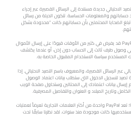
 اكتشف وجود حملة للتصيد الاحتيالي جديدة مستندة إلى الرسائل القصيرة عبر إجراء
ي PayPal عن بيانات اعتماد حساباتهم والمعلومات الحساسة. تتكون الحيلة من رسائل
الشهير وتبلغ الضحايا المحتملين بأن حساباتهم كانت “محدودة بشكل
تهم.
للوهلة الأولى، قد لا تبدو الرسالة مثيرة للشكوك لأن PayPal قد يفرض في كثير من الأوقات قيودًا على إرسال الأموال
 في وصول طرف ثالث إلى الحساب دون إذن، أو عندما يكتشف
هك المستخدم سياسة الاستخدام المقبول الخاصة به.
لي عبر الرسائل القصيرة، والمعروف باسم التصيد الاحتيالي. إذا
 تصيد لتسجيل الدخول التي ستطلب بيانات اعتماد الوصول
م إرسال بيانات اعتمادك إلى المحتالين وستحاول صفحة الويب
لكامل وتاريخ الميلاد و العنوان والتفاصيل المصرفية.
لا يعتبر انتحال شخصية معالج الدفع الشهير أسلوبًا جديدًا؛ تعد PayPal واحدة من أكثر العلامات التجارية تعرضاً لعمليات
ن مستخدميها كانت موجودة منذ سنوات. لقد نظرنا سابقًا تحت