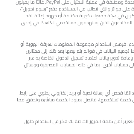
ومع ذلك، يفضل المحتالون تبديله واستخدام نكهات متعددة ومختلفة في عملية الاحتيال على PayPal. غالبًا ما يميلون
حائزة على جوائز والتي تتطلب من المستخدم دفع “رسوم تحويل”،
نكرين في هيئة جمعيات خيرية مختلفة أو جهود إغاثة. لقد
ناقشنا الاستراتيجيات الشائعة التي يستخدمها المحتالون المخادعون الذين يستهدفون مستخدمي PayPal في إحدى
ع، فيمكن استخدام مجموعة المعلومات لسرقة الهوية أو
ًا تجميع البيانات في قوائم يتم بيعها بعد ذلك إلى محتالين
إعادة تدوير بيانات اعتماد تسجيل الدخول الخاصة به عبر
ى حسابات أخرى، بما في ذلك الحسابات المصرفية ووسائل
مًا فحص أي رسالة نصية أو بريد إلكتروني يحتوي على رابط.
 خدمة تستخدمها، فاتصل بمزود الخدمة مباشرة وتحقق مما
 ولتعزيز أمن كلمة المرور الخاصة بك فكر في استخدام حلول