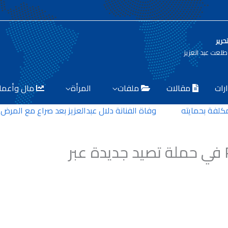
حرير
لعت عبد العزيز
رات
مقالات
ملفات
المرأة
مال وأعما
 بحمايته
وفاة الفنانة دلال عبدالعزيز بعد صراع مع المرض
استهداف مستخدمي PayPal في حملة تصيد جديدة عبر