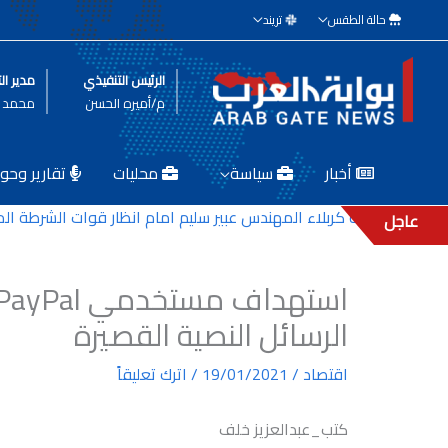
خطي
حالة الطقس
تريند
لى
لمحتوى
الرئيس التنفيذي
مدير الت
م/أميره الحسن
محمد ط
أخبار
سياسة
محليات
تقارير وحوا
ير بلدية كربلاء المهندس عبير سليم امام انظار قوات الشرطة المكلفة
عاجل
الرسائل النصية القصيرة
اقتصاد
/
19/01/2021
/
اترك تعليقاً
كتب_عبدالعزيز خلف