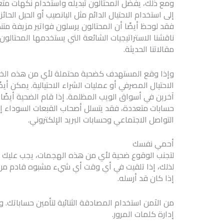
إلى استخدام الاحتيال الدائم مثل اليانصيب أو الحيل ال
فقد لوحظ أيضًا أن المحتالون يرسلون فواتير مزيفة مت
مقالاتنا الحديثة.
وإذا وقع المستهدف كضحية محتملة لأي من هذه الخد
الاحتيال المصرفي أو عمليات الشراء الاحتيالية. يمكن أيض
آخرين في أسواق الويب المظلمة. إذا قام الضحية أيضًا ب
حسابات متعددة، فقد يتسلل أصحاب القبعات السوداء إل
التواصل الاجتماعي وحسابات البريد الإلكتروني.
أحمي نفسك
لتجنب الوقوع ضحية لأي من هذه الهجمات، يجب عليك دائ
لذلك، إذا تلقيت في أي وقت أي شيء مشبوه قادم من
إذا كان قد أرسله.
من الاَمن استخدام المصادقة الثنائية لتأمين حساباتك.
إدارة كلمات المرور.