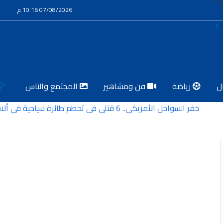
07/08/2026 10:16 م
ل
رياضة
فن ومشاهير
المجتمع والناس
خفر السواحل الأمريكي.. 6 قتلى في تحطم طائرة سياحية في ألاسكا