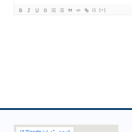
{}
[+]