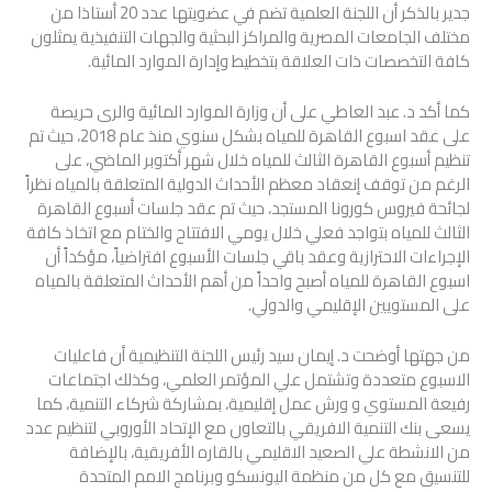
جدير بالذكر أن اللجنة العلمية تضم في عضويتها عدد 20 أستاذا من
مختلف الجامعات المصرية والمراكز البحثية والجهات التنفيذية يمثلون
كافة التخصصات ذات العلاقة بتخطيط وإدارة الموارد المائية.
كما أكد د. عبد العاطي على أن وزارة الموارد المائية والرى حريصة
على عقد اسبوع القاهرة للمياه بشكل سنوي منذ عام 2018، حيث تم
تنظيم أسبوع القاهرة الثالث للمياه خلال شهر أكتوبر الماضي، على
الرغم من توقف إنعقاد معظم الأحداث الدولية المتعلقة بالمياه نظراً
لجائحة فيروس كورونا المستجد، حيث تم عقد جلسات أسبوع القاهرة
الثالث للمياه بتواجد فعلي خلال يومي الافتتاح والختام مع اتخاذ كافة
الإجراءات الاحترازية وعقد باقي جلسات الأسبوع افتراضياً، مؤكداً أن
اسبوع القاهرة للمياه أصبح واحداً من أهم الأحداث المتعلقة بالمياه
على المستويين الإقليمي والدولي.
من جهتها أوضحت د. إيمان سيد رئيس اللجنة التنظيمية أن فاعليات
الاسبوع متعددة وتشتمل علي المؤتمر العلمي، وكذلك اجتماعات
رفيعة المستوي و ورش عمل إقليمية، بمشاركة شركاء التنمية، كما
يسعى بنك التنمية الافريقي بالتعاون مع الإتحاد الأوروبي لتنظيم عدد
من الانشطة علي الصعيد الاقليمي بالقاره الأفريقية، بالإضافة
للتنسيق مع كل من منظمة اليونسكو وبرنامج الامم المتحدة