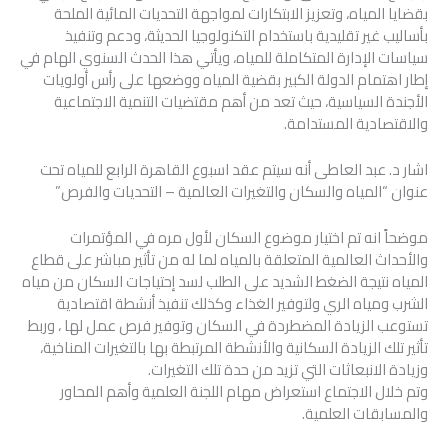
بقضايا المياه، وتعزيز الابتكارات لمواجهة التحديات المائية الملحة
بأساليب غير تقليدية باستخدام التكنولوجيا الحديثة، ودعم وتنفيذ
سياسات الإدارة المتكاملة للمياه، ويأتي هذا الحدث السنوي الهام في
إطار اهتمام الدولة الكبير بقضية المياه ووضعها على رأس أولويات
الأجندة السياسية، حيث تعد من أهم مقتضيات التنمية الاجتماعية
والاقتصادية المستدامة.
اشار د. عبد العاطى أنه سيتم عقد اسبوع القاهرة الرابع للمياه تحت
عنوان “المياه والسكان والتغيرات العالمية – التحديات والفرص”
موضحاً انه تم اختيار موضوع السكان لأول مره في المؤتمرات
والأحداث العالمية المتعلقة بالمياه لما له من تأثير مباشر على قطاع
المياه نتيجة الضغط الشديد على الطلب لسد إحتياجات السكان من مياه
الشرب ومياه الري ولتوفير الغذاء وكذلك تنفيذ أنشطة اقتصادية
تستوعب الزيادة المضطردة في السكان وتوفير فرص عمل لها ، وربط
تأثير تلك الزيادة السكانية والأنشطة المرتبطة بها بالتغيرات المناخية،
وزيادة الانبعاثات التي تزيد من حدة تلك التغيرات.
وتم خلال الاجتماع استعراض مهام اللجنة العلمية وأهم المحاور
والمسابقات العلمية.