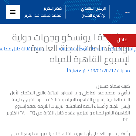
خطي
القائم
الرئيس التنفيذي
مدير التحرير
لى
م/أميره الحسن
محمد طلعت عبد العزيز
لمحتوى
الرئيسي
بمشاركة اليونسكو وجهات دولية
عاجل
أولىاجتماعات اللجنة العلمية
مام انظار قوات الشرطة المكلفة بحمايته
وفاة الفنانة دلال عبدالعزي
لإسبوع القاهرة للمياه
محليات
/
19/01/2021
/
اترك تعليقاً
كتبت سعاد حسنين
ترأس د. محمد عبد العاطى وزير الموارد المائية والرى الاجتماع الأول
للجنة العلمية لإسبوع القاهرة للمياه بمشاركة د. عبد القوي خليفة
رئيس اللجنة، وأعضاء اللجنة لمناقشة الترتيبات اللازمة لعقد إسبوع
القاهرة الرابع للمياه والمزمع عقده خلال الفترة من (٢٤ – ٢٨) اكتوبر
٢٠٢١.
وأوضح د. عبد العاطى أن اسبوع القاهرة للمياه يهدف لرفع الوعي