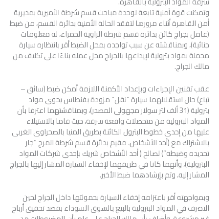
سرقة المواد البترولية بالقاهرة.
وتمكنت قوة أمنية تابعة لوحدة مباحث قسم شرطة الأميرية بمديرية
أمن القاهرة أثناء مرورها لتفقد الحالة الأمنية بدائرة القسم، من ضبط
(عامل بجراج كائن بدائرة قسم شرطة الزاوية الحمراء، له معلومات
جنائية)، وبمناقشته عن سبب تواجده بمحل الضبط أقر بانتظاره سيارة
محملة بمواد بترولية لإيداعها بالجراج محل عمله بناءًا على تكليف من
مالك الجراج.
عقب تقنين الإجراءات وبإعداد الأكمنة اللازمة أمكن ضبط (سائق –
تباع) حال استقلالهما سيارة “نقل” مزودة بفنطاس يحوى مواد
بترولية (31 ألف لتر سولار مجهولى المصدر)، وبمناقشتهما اعترفا بأن
المواد البترولية من متحصلات واقعة سرقة، حيث قاما بالاستيلاء
عليها من إحدى خطوط البترول الكائنة بطريق المنيا بالصحراوى الغربى
بالاشتراك مع (أحد الأشخاص، مقيم بدائرة قسم شرطة المرج “جار
تحديده وضبطه”) لصالح ( أحد الأشخاص شريك بإحدى شركات المواد
البترولية)، وأنهما كانا في طريقهما لإخفاء السيارة المشار إليها بالجراج
المشار إليه، وتم بإرشادهما ضبط الأخير.
وبمواجهته أقر باعتزامه إخفاء السيارة بحمولتها داخل الجراج لحين
التصرف في المواد البترولية بالبيع بالسوق السوداء بقصد تحقيق أرباح
غير مشروعة، وأضاف بأن مالك الجراج على علم بأن المضبوطات من