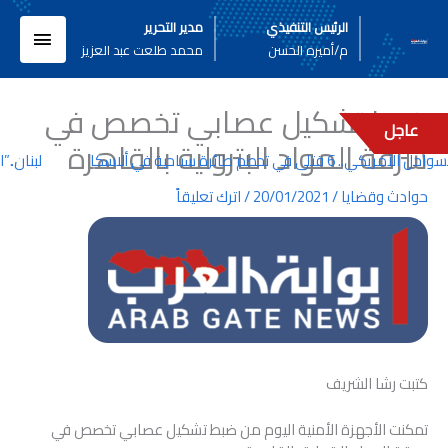
خطي
القائم
الرئيس التنفيذي
مدير التحرير
لى
م/أميره الحسن
محمد طلعت عبد العزيز
لمحتوى
الرئيسي
ضبط تشكيل عصابي تخصص في
عاجل
سرقة المواد البترولية بالقاهرة
.. 6 قتلى في تحطم طائرة سياحية في ألاسكا
لبنان..”ا
حوادث وقضايا
/
20/01/2021
/
اترك تعليقاً
كتبت رشا الشريف
تمكنت الأجهزة الأمنية اليوم من ضبط تشكيل عصابي تخصص في