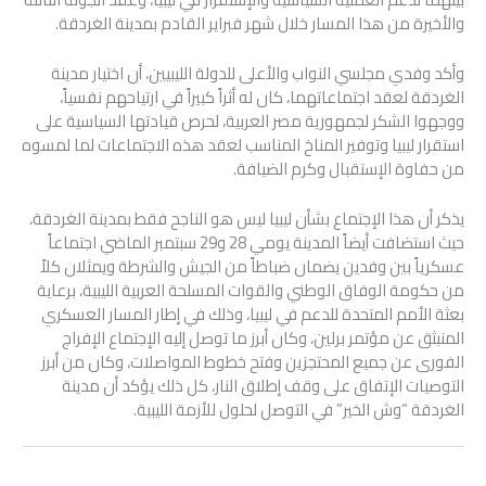
والأخيرة من هذا المسار خلال شهر فبراير القادم بمدينة الغردقة.
وأكد وفدي مجلسي النواب والأعلى للدولة الليبيين، أن اختيار مدينة
الغردقة لعقد اجتماعاتهما، كان له أثراً كبيراً في ارتياحهم نفسياً،
ووجهوا الشكر لجمهورية مصر العربية، لحرص قيادتها السياسية على
استقرار ليبيا وتوفير المناخ المناسب لعقد هذه الاجتماعات لما لمسوه
من حفاوة الإستقبال وكرم الضيافة.
يذكر أن هذا الإجتماع بشأن ليبيا ليس هو الناجح فقط بمدينة الغردقة،
حيث استضافت أيضاً المدينة يومي 28 و29 سبتمبر الماضي اجتماعاً
عسكرياً بين وفدين يضمان ضباطاً من الجيش والشرطة ويمثلان كلاً
من حكومة الوفاق الوطني والقوات المسلحة العربية الليبية، برعاية
بعثة الأمم المتحدة للدعم في ليبيا، وذلك في إطار المسار العسكري
المنبثق عن مؤتمر برلين، وكان أبرز ما توصل إليه الإجتماع الإفراج
الفورى عن جميع المحتجزين وفتح خطوط المواصلات، وكان من أبرز
التوصيات الإتفاق على وقف إطلاق النار، كل ذلك يؤكد أن مدينة
الغردقة “وش الخير” في التوصل لحلول للأزمة الليبية.