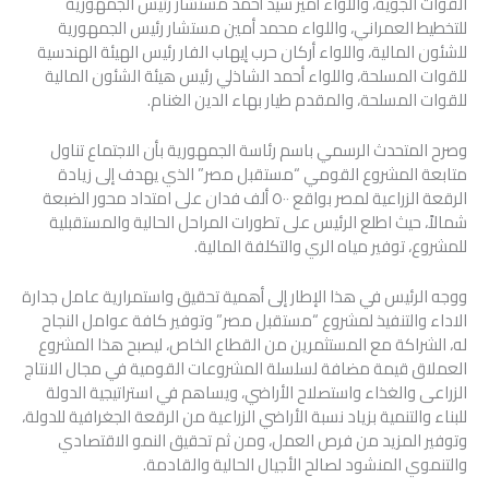
القوات الجوية، واللواء أمير سيد أحمد مستشار رئيس الجمهورية
للتخطيط العمراني، واللواء محمد أمين مستشار رئيس الجمهورية
للشئون المالية، واللواء أركان حرب إيهاب الفار رئيس الهيئة الهندسية
للقوات المسلحة، واللواء أحمد الشاذلي رئيس هيئة الشئون المالية
للقوات المسلحة، والمقدم طيار بهاء الدين الغنام.
وصرح المتحدث الرسمي باسم رئاسة الجمهورية بأن الاجتماع تناول
متابعة المشروع القومي “مستقبل مصر” الذي يهدف إلى زيادة
الرقعة الزراعية لمصر بواقع ٥٠٠ ألف فدان على امتداد محور الضبعة
شمالاً، حيث اطلع الرئيس على تطورات المراحل الحالية والمستقبلية
للمشروع، توفير مياه الري والتكلفة المالية.
ووجه الرئيس في هذا الإطار إلى أهمية تحقيق واستمرارية عامل جدارة
الاداء والتنفيذ لمشروع “مستقبل مصر” وتوفير كافة عوامل النجاح
له، الشراكة مع المستثمرين من القطاع الخاص، ليصبح هذا المشروع
العملاق قيمة مضافة لسلسلة المشروعات القومية في مجال الانتاج
الزراعى والغذاء واستصلاح الأراضي، ويساهم في استراتيجية الدولة
للبناء والتنمية بزياد نسبة الأراضي الزراعية من الرقعة الجغرافية للدولة،
وتوفير المزيد من فرص العمل، ومن ثم تحقيق النمو الاقتصادي
والتنموي المنشود لصالح الأجيال الحالية والقادمة.