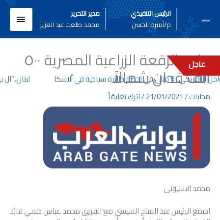
خطي
القائم
الرئيس التنفيذي
مدير التحرير
لى
م/أميره الحسن
محمد طلعت عبد العزيز
لمحتوى
الرئيسي
زيادة الرقعة الزراعية المصرية ٥٠٠
عاجل
ألف فدان شمالاً
ى في تحطم طائرة سياحية في ألاسكا
لبنان..”ال ب
محليات
/
21/01/2021
/
اترك تعليقاً
محمد البسيونى
اجتمع الرئيس عبد الفتاح السيسي مع الفريق محمد عباس حلمي قائد