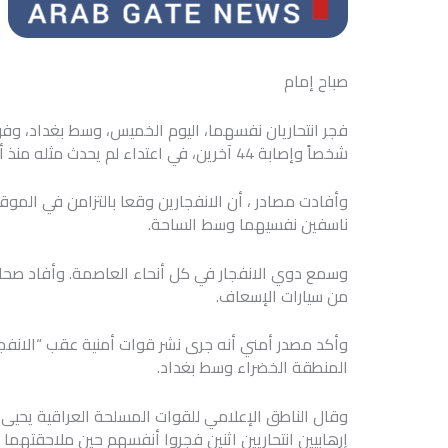
صباح إمام
شخصاً وإصابة 44 آخرين، في اعتداء لم يحدث مثله منذ أكثر من 18 شهراً في العاصمة العراقية.
وأفادت مصادر ، أن الانفجارين وقعا بالتزامن في الموقع
ناسفين نفسيهما وسط الساحة.
وسمع دوي الانفجار في كل أنحاء العاصمة. وأفاد صح
من سيارات الإسعاف.
وأكد مصدر أمني أنه جرى نشر قوات أمنية عقب “الانفج
المنطقة الخضراء وسط بغداد.
وقال الناطق الإعلامي للقوات المسلحة العراقية يحيى 
إرهابيين انتحاريين اثنين فجروا أنفسهم حين ملاحقتهما