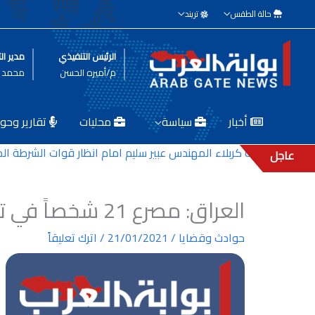
خطي
حالة الطقس
تريند
لى
لمحتوى
الرئيس التنفيذي
مدير الت
م/أميره الحسن
محمد ط
أخبار
سياسة
محليات
تقارير وحوا
دير بلدية كربلاء المهندس عبير سليم امام انظار قوات الشرطة المكلفة
عاجل
العراق: مصرع 21 شخصاً في تفجير انتحاري بساحة الطيران
حوادث وقضايا
/
21/01/2021
/
اترك تعليقاً