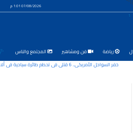
07/08/2026 1:01 م
ل
رياضة
فن ومشاهير
المجتمع والناس
خفر السواحل الأمريكي.. 6 قتلى في تحطم طائرة سياحية في ألاسكا