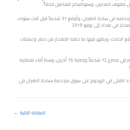
صفوف المدنيين، وسنوافيكم التفاصيل لاحقاً”.
وكان تفجير انتحاري وقع في المكان نفسه المعروف بازدحامه في ساحة الطيران، وأوقع 31 شخصاً قبل ثلاث سنوات.
ا في بغداد إلى يونيو 2019.
 الحادث، ويظهر فيها ما خلفه الانفجار من دمار، وعمليات
وأفادت الشرطة العراقية ومصادر طبية بتسبب في التفجير في مصرع 12 شخصاً وإصابة 16 أخرين، وسط أنباء متضاربة
 عدد القتلى في الهجوم على سوق مزدحمة بساحة الطيران في
المقالة التالية
←