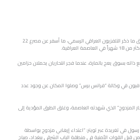
فجر انتحاريان نفسهما، اليوم الخميس، وسط بغداد، وفق ما ذكر التلفزيون العراقي الرسمي، ما أسفر عن مصرع 22
 ذاته بسوق يعج بالمارة، عندما فجر انتحاريان يحملان حزامين
افيون في وكالة “فرانس برس” وصلوا المكان عن وجود عدد
ار المزدوج” الذي شهدته العاصمة، وغلق الطرق المؤدية إلى
رسول في تغريدة عبر تويتر: “اعتداء إرهابي مزدوج بواسطة
 من قبل القوات الأمنية في منطقة الباب الشرقي ببغداد، صباح