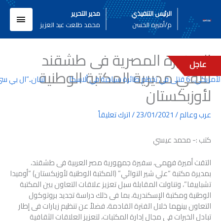
خطي
القائم
الرئيس التنفيذي
مدير التحرير
لى
م/أميره الحسن
محمد طلعت عبد العزيز
لمحتوى
الرئيسي
السفيرة المصرية فى طشقند
عاجل
تلتقي مديرية المكتبة الوطنية
ئرة سياحية في ألاسكا
لبنان..”ال بي سي”
لأوزبكستان
عرب وعالم
/
23/01/2021
/
اترك تعليقاً
كتب :- محمد عيسي
التقت أميرة فهمى، سفيرة جمهورية مصر العربية فى طشقند،
بمديرة مكتبة “علي شير النوائي” (المكتبة الوطنية لأوزبكستان) “أوميدا
تشباييفا”، وتناولت المقابلة سبل تعزيز علاقات التعاون بين المكتبة
الوطنية ومكتبة الإسكندرية، بما فى ذلك دراسة تجديد بروتوكول
التعاون بينهما خلال الفترة القادمة، فضلاً عن تنظيم زيارات فى إطار
تبادل الخبرات فى مجال إدارة المكتبات، لتعزيز العلاقات الثقافية