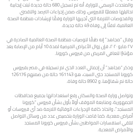
والمتحدث الرسمي للوزارة، أنه تم تسجيل 680 حالة جديدة ثبتت إيجابية
تحاليلها معمليًا للفيروس، وذلك ضمن إجراءات الترصد والتقصي
والفحوصات اللازمة التي تُجريها الوزارة وفقًا لإرشادات منظمة الصحة
العالمية، لافتًا إلى وفاة 49 حالة جديدة.
وقال “مجاهد” إنه طبقًا لتوصيات منظمة الصحة العالمية الصادرة في
٢٧ مايو ٢٠٢٠، فإن زوال الأعراض المرضية لمدة 10 أيام من الإصابة يعد
مؤشرًا لتعافي المريض من فيروس كورونا.
وذكر “مجاهد” أن إجمالي العدد الذي تم تسجيله في مصر بفيروس
كورونا المستجد حتى السبت، هو 161143 حالة من ضمنهم 126176
حالة تم شفاؤها، و 8902 حالة وفاة.
وتواصل وزارة الصحة والسكان رفع استعداداتها بجميع محافظات
الجمهورية، ومتابعة الموقف أولاً بأول بشأن فيروس “كورونا
المستجد”، واتخاذ كافة الإجراءات الوقائية اللازمة ضد أي فيروسات أو
أمراض معدية، كما قامت الوزارة بتخصيص عدد من وسائل التواصل
لتلقي استفسارات المواطنين بشأن فيروس كورونا المستجد
والأمراض المعدية.