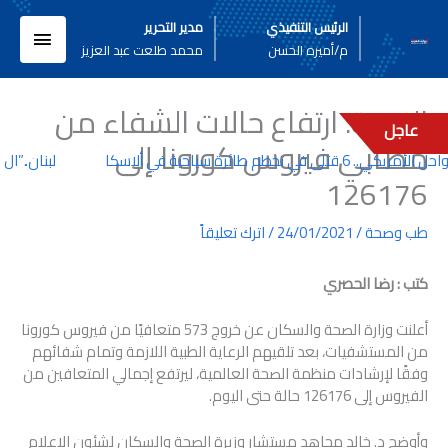
خطي
القائم
الرئيس التنفيذي
مدير التحرير
لى
م/أميره الحسن
محمد طلعت عبد العزيز
لمحتوى
الرئيسي
الصحة: ارتفاع حالات الشفاء من
عاجل
مصابي فيروس كورونا إلى
تلى في تحطم طائرة سياحية في ألاسكا
لبنان..”ال 
126176
طب وصحة
/
24/01/2021
/
اترك تعليقاً
كتب : رضا الحصري
أعلنت وزارة الصحة والسكان عن خروج 573 متعافيًا من فيروس كورونا
من المستشفيات، بعد تلقيهم الرعاية الطبية اللازمة وتمام شفائهم
وفقًا لإرشادات منظمة الصحة العالمية، ليرتفع إجمالي المتعافين من
الفيروس إلى 126176 حالة حتى اليوم.
وأوضح د. خالد مجاهد مستشار وزيرة الصحة والسكان لشئون الإعلام