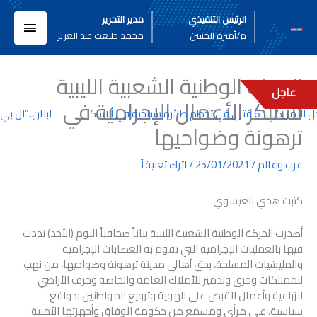
خطي
القائم
الرئيس التنفيذي
مدير التحرير
لى
م/أميره الحسن
محمد طلعت عبد العزيز
لمحتوى
الرئيسي
الحركة الوطنية الشعبية الليبية
عاجل
تستنكر الأعمال الإجرامية في
تحطم طائرة سياحية في ألاسكا
لبنان..”ال بي 
ترهونة وضواحيها
عرب وعالم
/
25/01/2021
/
اترك تعليقاً
كتبت هدي العيسوي
أصدرت الحركة الوطنية الشعبية الليبية بياناً صحافياً اليوم (الأحد) نددت
فيها بالعمليات الإجرامية التي تقوم به العصابات الإجرامية
والمليشيات المسلحة، بحق أهالي مدينة ترهونة وضواحيها، من نهب
للممتلكات وحرق وتدمير للأملاك العامة والخاصة وجرف الأراضي
الزراعية وأعمال القبض على الهوية وترويع المواطنين بدوافع
سياسية، على مرأى ومسمع من حكومة الوفاق وأجهزتها الأمنية