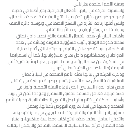
وبعثة الأمم المتحدة بطرابلس.
واستنكرت الحركة في بيانها الأفعال الإجرامية، بحق أهلنا في مدينة
ترهونه وضواحيها، فإنها تحذر من النتائج الوخيمة جّراء هذه الأعمال،
وليس أقلها زيادة الشرخ في النسيج الاجتماعي، وتوسيع دائرة العنف
ودوامة الدم، وفتح أبواب جديدة للثأر والانتقام.
وأضاف البيان ،أن هذه الأفعال الشنيعة والتي تحدث داخل نطاق
سلطة حكومة الوفاق، تُرتب مسؤولية قانونية وجنائية على هذه
الحكومة، بسبب تقصيرها في القيام بواجباتها، التي أقلها حماية
المواطنين وممتلكاتهم داخل نطاق مسؤولياتها، كما أن استمرارها
في السكوت عن هذه الجرائم، وعدم ادانتها، يجعلها بمثابة شريكاً في
الجريمة (فالساكت عن الحق شيطان أخرس).
وذكرت الحركة في بيانها بعثة الأمم المتحدة في ليبيا، بأفعال
الميلشيات قائله :أن هذه الأفعال تسهم بصورة مباشرة في إفشال
فرص نجاح الحوار السياسي، الذي ترعاه البعثة الأممية، وتؤثر في
مصداقيتها، كعامل مساعد لتحقيق الاستقرار وعودة الأمن في ليبيا.
وأهابت الحركة في ختام بيانها بكل القوى الوطنية الليبية، وهيئة الأمم
المتحدة وبعثتها في ليبيا، بضرورة النهوض بأعبائها، وتحمُل
مسؤولياتها الأخلاقية والقانونية تجاه ما يجري في مدينة ترهونه،
والتدخل العاجل لوقف هذه الانتهاكات ومحاسبة مرتكبيها، واعتبار
هذه الإعمال جرائم ضد الإنسانية، لا تسقط بالتقادم ولا يمكن الإفلات