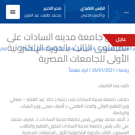
خطي
القائم
الرئيس التنفيذي
مدير التحرير
لى
م/أميره الحسن
محمد طلعت عبد العزيز
لمحتوى
الرئيسي
حصول جامعة مدينه السادات على
عاجل
المستوى الثالث بالدورة الإلكترونية
ل الأمريكي.. 6 قتلى في تحطم طائرة سياحية في ألاسكا
لبنان
الأولى للجامعات المصرية
رياضة
/
26/01/2021
/
اترك تعليقاً
كتبت رشا الشريف
حققت جامعة مدينة السادات تحت رعاية د.خالد عبد الغفار – معالي
وزير التعليم العالي والبحث العلمي، د أشرف صبحى وزير الشباب
والرياضة،
د .أحمد محمد بيومي رئيس جامعة مدينة السادات، د. شريف محمد
علي نائب رئيس جامعة مدينة السادات لشئون التعليم والطلاب،
المستوى الثالث بالدورة الإلكترونية الأولى للجامعات المصرية.