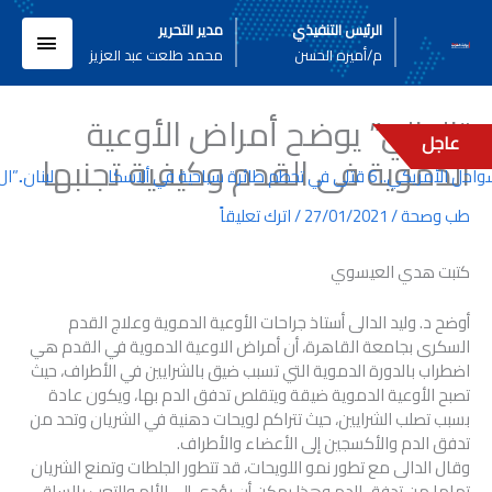
خطي
القائم
الرئيس التنفيذي
مدير التحرير
لى
م/أميره الحسن
محمد طلعت عبد العزيز
لمحتوى
الرئيسي
“الدالي” يوضح أمراض الأوعية
عاجل
الدموية فى القدم وكيفية تجنبها
 6 قتلى في تحطم طائرة سياحية في ألاسكا
لبنان..”ال
طب وصحة
/
27/01/2021
/
اترك تعليقاً
كتبت هدي العيسوي
أوضح د. وليد الدالى أستاذ جراحات الأوعية الدموية وعلاج القدم
السكرى بجامعة القاهرة، أن أمراض الاوعية الدموية في القدم هي
اضطراب بالدورة الدموية التي تسبب ضيق بالشرايين في الأطراف، حيث
تصبح الأوعية الدموية ضيقة ويتقلص تدفق الدم بها، ويكون عادة
بسبب تصلب الشرايين، حيث تتراكم لويحات دهنية في الشريان وتحد من
تدفق الدم والأكسجين إلى الأعضاء والأطراف.
وقال الدالى مع تطور نمو اللويحات، قد تتطور الجلطات وتمنع الشريان
تماما من تدفق الدم وهذا يمكن أن يؤدي إلى الألم والتعب بالساق،