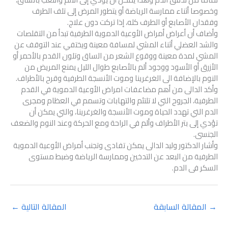
وخصوصا أثناء ممارسة الرياضة أو يتطور المرض إلى تلف الطرف
وفقدان الأصابع أو الطرف كله، إذا تركت دون علاج.
وأضاف أن أعراض أمراض الأوعية الدموية الطرفية تبدأ من التقلصات
والشد العضلي أثناء المشي لمسافة معينة ويختفي عند التوقف عن
المشي لمدة معينة ووقوع الشعر من الساق وتلون القدم بالأحمر أو
الأزرق أو الأسود ووجود ألم بالأصابع طوال الليل يمنع المريض من
النوم بالإضافة الى الغرغرينا وموت الأنسجة الطرفية وقرح بالأطراف.
وأكد الدالى من أهم مضاعفات امراض الأوعية الدموية في القدم
الطرفية، الجروح التي لا تلتئم والتهابات وتسمم في العظام ومجرى
الدم التي تهدد الحياة وموت الأنسجة والغرغرينا، والتي يمكن أن
تؤدي إلى بتر الأطراف وألم في الراحة ومع الحركة وعند النوم والضعف
الجنسى.
وأشار الدكتور وليد الدالى يمكن تفادى وتجنب أمراض الأوعية الدموية
الطرفية من البعد عن التدخين وممارسة الرياضة وضبط مستوى
السكر فى الدم.
→
المقالة السابقة
المقالة التالية
←