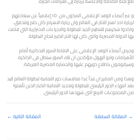
مع لجنة الاقامة والاعاشة بزيارة إلى أهرامات الجيزة.
و عبر أعضاء الوفد الإعلامى المكون من ١٥٠ إعلامياً عن سعادتهم
لزيارة احد اهم الاثار في العالم وان زيارة الاهرام كان حلم وتتحقق،
واكدوا شكرهم للتنظيم الجيد للبطولة والاجراءات الاحترازية التي قامت
بها الدولة المصرية والتي كان لها الاثر الكبير لنجاح البطولة.
وحرص أعضاء الوفد الإعلامى على التقاط الصور التذكارية أمام
الأهرامات وابو الهول مؤكدين ان تلك الصور ستظل فى الذاكرة
وسيقومون باطلاع ذويهم عليها والحضارة المصرية العريقة.
وهذا ومن المقرر ان تبدأ غدا منافسات دور الثمانية لبطولة العالم لليد
بعد انتهاء الدور الرئيسى للبطولة وتحديد الثمانية الكبار الذين تأهلوا
من المجموعات الاربع التى شهدها الدور الرئيسى.
→
المقالة السابقة
المقالة التالية
←