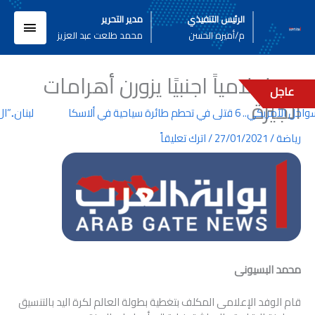
خطي
القائم
الرئيس التنفيذي
مدير التحرير
لى
م/أميره الحسن
محمد طلعت عبد العزيز
لمحتوى
الرئيسي
١٥٠ إعلامياً اجنبيًا يزورن أهرامات
عاجل
الجيزة
 6 قتلى في تحطم طائرة سياحية في ألاسكا
لبنان..”ال
رياضة
/
27/01/2021
/
اترك تعليقاً
محمد البسيونى
قام الوفد الإعلامى المكلف بتغطية بطولة العالم لكرة اليد بالتنسيق