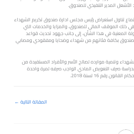
لأشعل المدير التنفيذي للصندوق.
جتماع تناول استعراض رئيس مجلس ادارة صندوق تكريم الشهداء
اط الصندوق خلال العام الماضي 2020، بما في ذلك الموقف المالي للصندوق، والمزايا والخدمات التي
لة المعنية في هذا الشأن، إلى جانب جهود تحديث قواعد
ن الصندوق بكافة فئاتهم من شهداء وضحايا ومفقودي ومصابي
شهداء وتنمية موارده لصالح الأسر والأفراد المستفيدة من
 بدراسة صرف التعويض المادي الواجب صرفه لمرة واحدة
ن رقم 16 لسنة 2018.
المقالة التالية
←