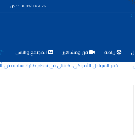
08/08/2026 11:36 ص
ل
رياضة
فن ومشاهير
المجتمع والناس
خفر السواحل الأمريكي.. 6 قتلى في تحطم طائرة سياحية في ألاسكا