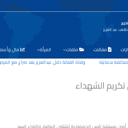
حرير
لعت عبد العزيز
رات
مقالات
ملفات
المرأة
مال وأعما
فة بحمايته
وفاة الفنانة دلال عبدالعزيز بعد صراع مع المرض
تكريم الشهداء
 أمين مستشار رئيس الجمهورية للشئون المالية، واللواء السيد