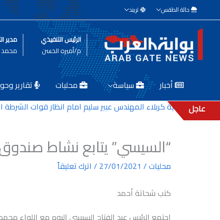
خطي
حالة الطقس
تريند
لى
لمحتوى
الرئيس التنفيذي
مدير الت
م/أميره الحسن
محمد ط
أخبار
سياسة
محليات
تقارير وحوا
 مدير بلدية كربلاء المهندس عبير سليم امام انظار قوات الشرطة المكل
عاجل
“السيسي” يتابع نشاط صندوق 
محليات
/
27/01/2021
/
اترك تعليقاً
كتب شحاتة أحمد
اجتمع الرئيس عبد الفتاح السيسي اليوم مع اللواء محمد