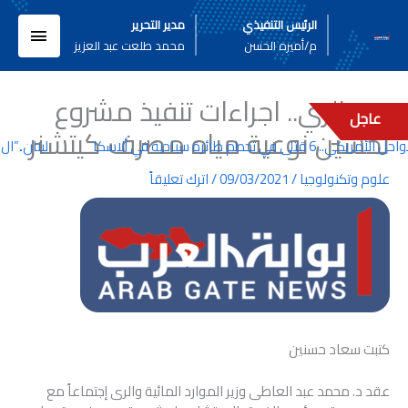
خطي
القائم
الرئيس التنفيذي
مدير التحرير
لى
م/أميره الحسن
محمد طلعت عبد العزيز
لمحتوى
الرئيسي
وزير الري.. اجراءات تنفيذ مشروع
عاجل
تحسين نوعية مياه مصرف كيتشنر
قتلى في تحطم طائرة سياحية في ألاسكا
لبنان..”ال 
علوم وتكنولوجيا
/
09/03/2021
/
اترك تعليقاً
كتبت سعاد حسنين
عقد د. محمد عبد العاطى وزير الموارد المائية والرى إجتماعاً مع