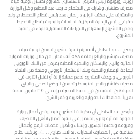
روبرت روبوتوم رئيس الفريق الاستشارى لمشروع تحسين نوعية مياه
مصرف كيتشنر ، وشارك فى الاجتماع د. رجب عبد العظيم وكيل الوزارة
والمشرف على مكتب الوزير، د. إيمان سيد رئيس قطاع التخطيط، م. وليد
حقيقى رئيس الإدارة المركزية للدراسات والبحوث بقطاع التخطيط
ومدير المشروع لإستعراض الاجراءات المستقبلية للبدء فى تنفيذ
المشروع.
وصرح د. عبد العاطى أنه سيتم تنفيذ مشروع تحسين نوعية مياه
مصرف كيتشنر والبالغ زمامه ٥٨٨ ألف فدان من خلال وزارات الموارد
المائية والرى والإسكان والتنمية المحلية بقرض من البنك الأوروبى
لإعادة الإعمار والتنمية وبنك الاستثمار الأوروبي ومنحة من الاتحاد
الأوروبى، ويهدف المشروع لدعم عملية إزالة أو تقليل التلوث فى
مصرف كيتشنر والبحر المتوسط وتحسين الوضع الصحي والبيئي
للمواطنين المقيمين فى محيط المصرف بإجمالى ٢.٤٠ مليون نسمة
تقريباً بمحافظات الدقهلية والغربية وكفر الشيخ.
وأوضح عبد العاطى أن مكونات المشروع فيما يخص أعمال وزارة
الموارد المائية والرى تشتمل على تنفيذ أعمال لتأهيل المصرف
وفروعه وتدعيم الجسور ، وإنشاء وتأهيل محطات الرفع وأعمال
صناعية على المصارف (سحارات ، بدالات، كبارى ، …..) ، وتركيب نظام
مراقبة لنوعية وتصرف المياه بالمصرف ، وتنفيذ عدد من مشاريع