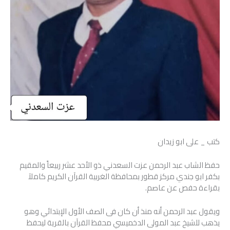
كتب _ على ابو زيدان
حفظ الشاب عبد الرحمن عزت السعدني ذو الأحد عشر ربيعاً والمقيم
بكفر ابو جندي مركز قطور بمحافظة الغربية القرآن الكريم كاملآ
بقراءة حفص عن عاصم.
ويقول عبد الرحمن أنه منذ أن كان فى الصف الأول الإبتدائي وهو
يذهب للشيخ عبد المولى الدخميسي محفظ القرآن بالقرية ليحفظ