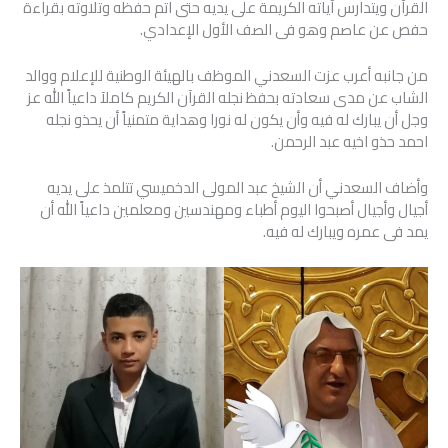
القرآن ويتدارس آياته الكريمة على يديه حتى اتم حفظه وتلاوته بقراءة
حفص عن عاصم وهو فى الصف الأول الإعدادي.
من جانبه أعرب عزت السعدني الموظف بالهيئة الوطنية للإعلام ووالد
الشاب عن مدى سعادته بحفظ نجله القرآن الكريم كاملآ داعياً الله عز
وجل أن يبارك له فيه وأن يكون له نورا وهداية متمنياً أن يحذو نجله
احمد حذو اخيه عبد الرحمن.
وأضاف السعدني أن الشيخ عبد المولى الدخميسي تتلمذ على يديه
أجيال وأجيال أصبحوا اليوم أطباء ومهندسين ومعلمين داعياً الله أن
يمد فى عمره ويبارك له فيه.