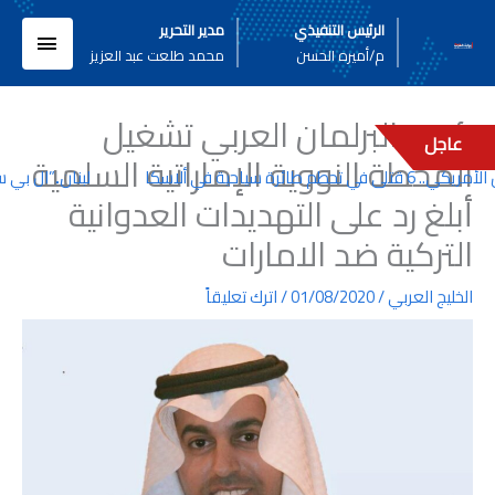
خطي
القائم
الرئيس التنفيذي
مدير التحرير
لى
م/أميره الحسن
محمد طلعت عبد العزيز
لمحتوى
الرئيسي
رئيس البرلمان العربي تشغيل
عاجل
المحطة النووية الإماراتية السلمية
 طائرة سياحية في ألاسكا
لبنان..”ال بي سي
أبلغ رد على التهديدات العدوانية
التركية ضد الامارات
الخليج العربي
/
01/08/2020
/
اترك تعليقاً