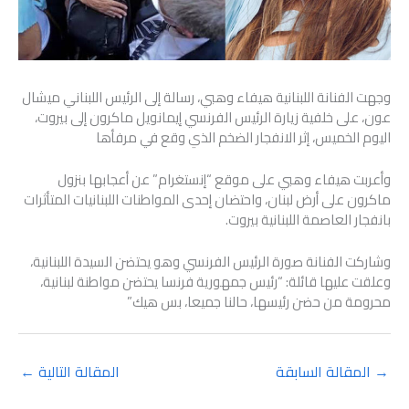
وجهت الفنانة اللبنانية هيفاء وهبي، رسالة إلى الرئيس اللبناني ميشال
عون، على خلفية زيارة الرئيس الفرنسي إيمانويل ماكرون إلى بيروت،
اليوم الخميس، إثر الانفجار الضخم الذي وقع في مرفأها
وأعربت هيفاء وهبي على موقع “إنستغرام” عن أعجابها بنزول
ماكرون على أرض لبنان، واحتضان إحدى المواطنات اللبنانيات المتأثرات
بانفجار العاصمة اللبنانية بيروت.
وشاركت الفنانة صورة الرئيس الفرنسي وهو يحتضن السيدة اللبنانية،
وعلقت عليها قائلة: “رئيس جمهورية فرنسا يحتضن مواطنة لبنانية،
محرومة من حضن رئيسها، حالنا جميعا، بس هيك”
→
المقالة السابقة
المقالة التالية
←