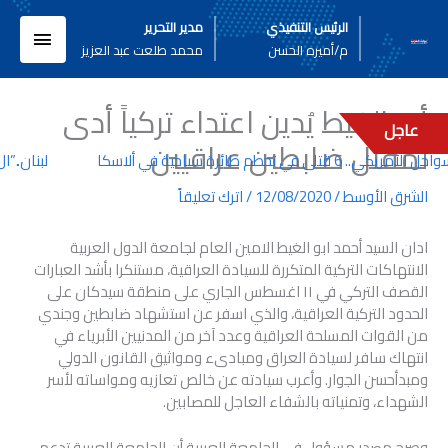
خطي
القائم
الرئيس التنفيذي
مدير التحرير
لى
م/أميره الحسن
محمد طلعت عبد العزيز
لمحتوى
الرئيسي
أبو الغيط يُدين اعتداء تركياً أدى
عاجل
لمقتل ضابطين عراقيين
. 6 قتلى في تحطم طائرة سياحية في ألاسكا
لبنان..”ال
الشرق الأوسط
/
12/08/2020
/
اترك تعليقاً
ادان السيد أحمد ابو الغيط الامين العام لجامعة الدول العربية
الانتهاكات التركية المتكررة للسيادة العراقية، مستنكرا بأشد العبارات
القصف التركي في ١١ اغسطس الجاري على منطقة سيدكان على
الحدود التركية العراقية، والذي اسفر عن استشهاد ضابطين وجندي
من القوات المسلحة العراقية وعدد آخر من المدنيين الأبرياء في
انتهاك سافر لسيادة العراق ومبادىء ومواثيق القانون الدولي
ومبدأحسن الجوار. وأعرب سيادته عن خالص تعازيه ومواساته لأسر
الشهداء، وتمنياته بالشفاء العاجل للمصابين.
وصرح مصدر مسؤول في الجامعة العربية أن الجامعة العربية تدعم