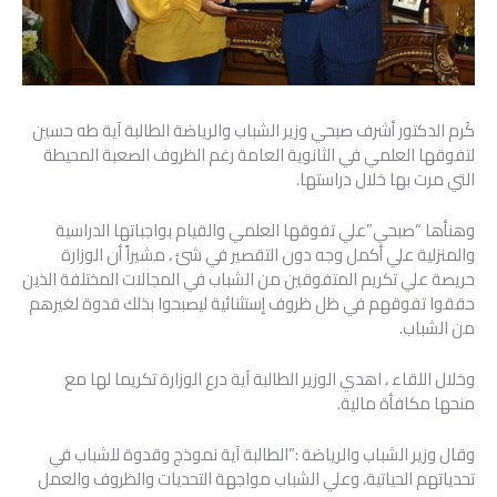
كَرم الدكتور أشرف صبحي وزير الشباب والرياضة الطالبة آية طه حسين
لتفوقها العلمي في الثانوية العامة رغم الظروف الصعبة المحيطة
التي مرت بها خلال دراستها.
وهنأها “صبحي”علي تفوقها العلمي والقيام بواجباتها الدراسية
والمنزلية علي أكمل وجه دون التقصير في شئ ، مشيراً أن الوزارة
حريصة علي تكريم المتفوقين من الشباب في المجالات المختلفة الذين
حققوا تفوقهم في ظل ظروف إستثنائية ليصبحوا بذلك قدوة لغيرهم
من الشباب.
وخلال اللقاء ، اهدي الوزير الطالبة آية درع الوزارة تكريما لها مع
منحها مكافأة مالية.
وقال وزير الشباب والرياضة :”الطالبة آية نموذج وقدوة للشباب في
تحدياتهم الحياتية، وعلي الشباب مواجهة التحديات والظروف والعمل