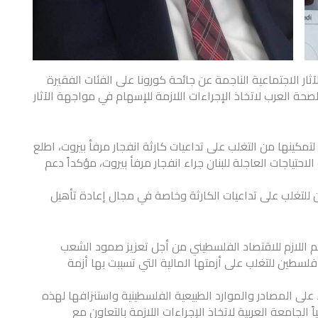
الاجتماعية الناجمة عن جائحة كورونا على الفئات الفقيرة
حة العرب لاتخاذ الإجراءات اللازمة للإسهام في مواجهة الآثار
ً لتمكينها من التغلب على تداعيات كارثة انفجار مرفأ بيروت، اطلع
حتياجات العاجلة للبنان جراء انفجار مرفأ بيروت، مؤكداً دعم
 للتغلب على تداعيات الكارثة وخاصة في مجال إعادة تأهيل
عم اللازم للاقتصاد الفلسطيني من أجل تعزيز صمود الشعب
سطين للتغلب على أزمتها المالية التي تسببت بها أزمة
ء على المصادر والموارد الطبيعية الفلسطينية واستنزافها لهذه
 الجامعة العربية لاتخاذ الإجراءات اللازمة بالتعاون مع