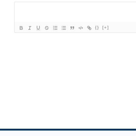
{}
[+]