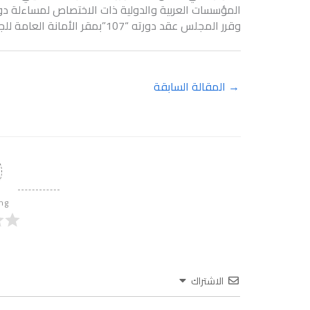
المؤسسات العربية والدولية ذات الاختصاص لمساءلة دولة
وقرر المجلس عقد دورته “107”بمقر الأمانة العامة للجامعة العربية يوم 4 فبراير العام المقبل.
→
المقالة السابقة
ing
الاشتراك