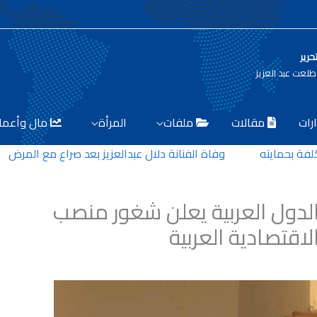
حرير
لعت عبد العزيز
رات
مقالات
ملفات
المرأة
مال وأعما
ه
وفاة الفنانة دلال عبدالعزيز بعد صراع مع المرض
خفر السواحل ا
دول العربية يعلن شغور منصب
اقتصادية العربية