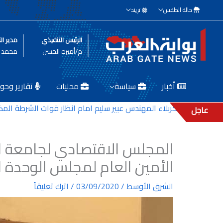
خطي
حالة الطقس
تريند
لى
لمحتوى
الرئيس التنفيذي
مدير الت
م/أميره الحسن
محمد ط
أخبار
سياسة
محليات
تقارير وحوا
ية كربلاء المهندس عبير سليم امام انظار قوات الشرطة المكلفة بحمايت
عاجل
المجلس الاقتصادي لجامعة ال
الأمين العام لمجلس الوحدة ال
الشرق الأوسط
/
03/09/2020
/
اترك تعليقاً