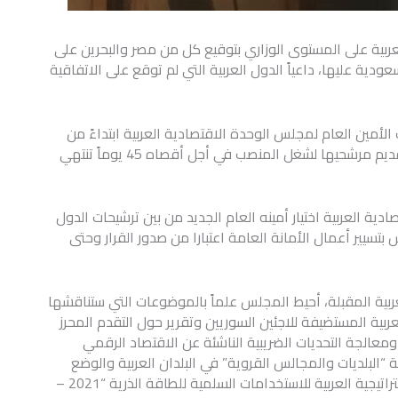
بية على المستوى الوزاري بتوقيع كل من مصر والبحرين على
دية عليها، داعياً الدول العربية التي لم توقع على الاتفاقية
لأمين العام لمجلس الوحدة الاقتصادية العربية ابتداءً من
اليوم ودعوة الدول الراغبة من الأعضاء في المجلس تقديم مرشحيها لشغل المنصب في أجل أقصاه 45 يوماً تنتهي
مجلس الوحدة الاقتصادية العربية اختيار أمينه العام الجديد من بين ترشيحات الدول
سيير أعمال الأمانة العامة اعتبارا من صدور القرار وحتى
بية المقبلة، أحيط المجلس علماً بالموضوعات التي ستناقشها
عربية المستضيفة للاجئين السوريين وتقرير حول التقدم المحرز
ومعالجة التحديات الضريبية الناشئة عن الاقتصاد الرقمي
البلديات والمجالس القروية” في البلدان العربية والوضع
الاقتصادي في الدول العربية مابعد جائحة كورونا والإستراتيجية العربية للاستخدامات السلمية للطاقة الذرية “2021 –