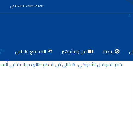
07/08/2026 8:45 ص
ل
رياضة
فن ومشاهير
المجتمع والناس
لأمريكي.. 6 قتلى في تحطم طائرة سياحية في ألاسكا
ل