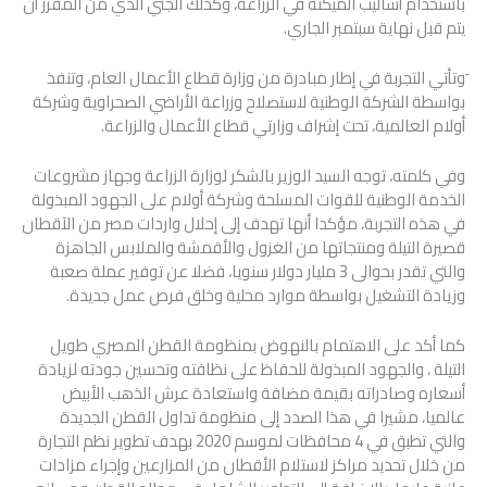
باستخدام أساليب الميكنة في الزراعة، وكذلك الجني الذي من المقرر أن
يتم قبل نهاية سبتمبر الجاري.
َوتأتي التجربة في إطار مبادرة من وزارة قطاع الأعمال العام، وتنفذ
بواسطة الشركة الوطنية لاستصلاح وزراعة الأراضي الصحراوية وشركة
أولام العالمية، تحت إشراف وزارتي قطاع الأعمال والزراعة.
وفي كلمته، توجه السيد الوزير بالشكر لوزارة الزراعة وجهاز مشروعات
الخدمة الوطنية للقوات المسلحة وشركة أولام على الجهود المبذولة
في هذه التجربة، مؤكدا أنها تهدف إلى إحلال واردات مصر من الآقطان
قصيرة التيلة ومنتجاتها من الغزول والأقمشة والملابس الجاهزة
والتي تقدر بحوالى 3 مليار دولار سنويا، فضلا عن توفير عملة صعبة
وزيادة التشغيل بواسطة موارد محلية وخلق فرص عمل جديدة.
كما أكد على الاهتمام بالنهوض بمنظومة القطن المصري طويل
التيلة ، والجهود المبذولة للحفاظ على نظافته وتحسين جودته لزيادة
أسعاره وصادراته بقيمة مضافة واستعادة عرش الذهب الأبيض
عالميا، مشيرا في هذا الصدد إلى منظومة تداول القطن الجديدة
والتي تطبق في 4 محافظات لموسم 2020 بهدف تطوير نظم التجارة
من خلال تحديد مراكز لاستلام الأقطان من المزارعين وإجراء مزادات