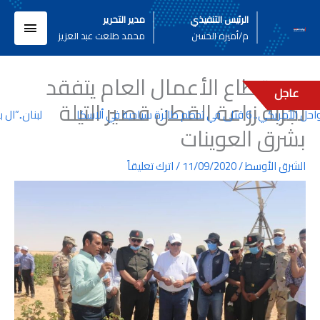
خطي
القائم
الرئيس التنفيذي
مدير التحرير
لى
م/أميره الحسن
محمد طلعت عبد العزيز
لمحتوى
الرئيسي
وزير قطاع الأعمال العام يتفقد
عاجل
تجربة زراعة القطن قصير التيلة
 تحطم طائرة سياحية في ألاسكا
لبنان..”ال بي 
بشرق العوينات
الشرق الأوسط
/
11/09/2020
/
اترك تعليقاً