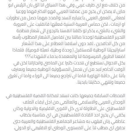
من خلاف مع اي طرف عربي وفي هذا السياق انا اثق بان الرئيس ابو
مازن لا يمكن ان يخرج من عمقنا العربي فهو الاكثر فهما ووعيا
لمعاني العمق العربي باعتباره السند والمدد مهما حصل من تطورات
او ازمات ، لكن حماس العربية السنية فعلتها فانقلبت على العروبة
والشيء بالشيء يذكر لو كلفنا انفسنا بالرجوع الى شعار منظمة
التحرير الفلسطينية لوجدنا ضالتنا بين تفاصيل الشعار المطلوب رأسه
من كل الحاقدين ، لقد دون اسلافنا العظام على هذا الشعار
استراتيجيتنا الوطنية للمستقبل ( وحدة وطنية، تعبئة قومية). فلماذا
اضعنا الطريق المرسومة لنا والمعمدة بدماء الشهداء؟؟؟
بكل الاحوال نستطيع ان نتحدث كثيرا عن الماضي وانجازاتنا لكن في
الوقت الحاضر لابد من ان نتحمل المسؤولية الوطنية جميعا ونعترف
باننا على حافة الهاوية فاما ان نتراجع جميعا الى الوراء واما ان نغرق
جميعا وتنتهي حكايتنا بايدينا.
المحطات السابقة جميعها كانت تستند لمكانة القضية الفلسطينية في
الوجدان العربي والاسلامي والعالمي من اجل ابقاء الملف
الفلسطيني على الطاولة لدى كل القوى الاقليمية والدولية وكان
يكفي ان يخرج احد القادة الفلسطينيين في اي مناسبة بخطاب
عاطفي رنان فيلهب به مشاعر الجماهير الفلسطينية والعربية حتى
نحقق اي مطلب لنا على المستوى الوطني او الاقليمي او الدولي،