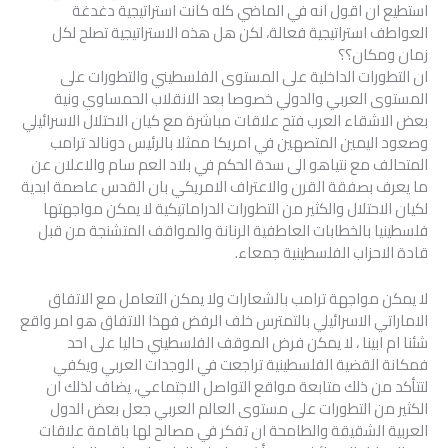
استطيع ان اقول انه في الماضي كله كانت استراتيجية دغدغة
العواطف استراتيجية فعالة، لكن هل هذه الاستراتيجية تصلح لكل
زمان ومكان؟؟
ان التطورات الداخلية على المستوى الفلسطيني والتطورات على
المستوى العربي والدولي خصوصا بعد الانقلاب الحمساوي ونية
بعض الاشقاء العرب فتح علاقات مباشرة مع كيان الاحتلال الاسرائيلي
وصعود اليمين المتصهين في امريكا ممثلا بالرئيس دونالد ترامب
المتحالف مع نتياهو الى سدة الحكم في بلاد العم سام والاعلان عن
ما يعرف بصفقة القرن والاعتراف الامريكي بان القدس عاصمة ابدية
لكيان الاحتلال والكثير من التطورات الدراماتيكية لا يمكن مواجهتها
فلسطينيا بالخطابات العاطفية الرنانة والمواقف المتشنجة من قبل
قادة الاحزاب الفلسطينية جمعاء.
لا يمكن مواجهة ترامب بالشعارات ولا يمكن التعامل مع الاتفاق
الاماراتي الاسرائيلي بالتمترس خلف الرفض فهذا الاتفاق هو امر واقع
شئنا ام ابينا ، لا يمكن فرض الموقف الفلسطيني حاليا على احد
فمكانة القضية الفلسطينية تراجعت في الوجدات العربي ويكفي
لتتأكد من ذلك متابعة مواقع التواصل الاجتماعي، يضاف لذلك ان
الكثير من التطورات على مستوى العالم العربي جعل بعض الدول
العربية الشقيقة والطامحة ان تفكر في مصالح لها باقامة علاقات