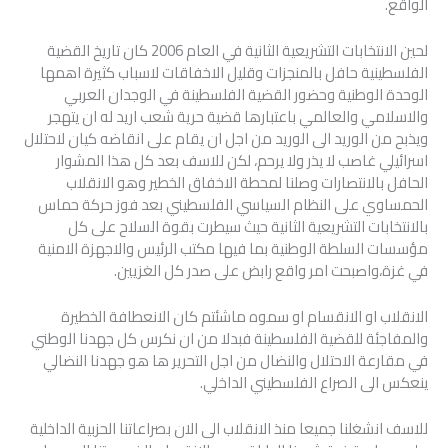
الواقع.
لحين الانتخابات التشريعية الثانية في العام 2006 كان تاريخ القضية
الفلسطينية حافل بالمنجزات وقليل الاخفاقات لاسباب كثيرة اهمها
الوحدة الوطنية وحضور القضية الفلسطينة في الوجدان العربي
والاسلامي والعالمي باعتبارها قضية حرية شعب اريد له ان يتهجر
ويذبح من الوريد الى الوريد من اجل ان يقام على انقاضه كيان لاحتلال
اسرائيلي غاصب لا يذر ولا يرحم، لكن للاسف بعد كل هذا المشوار
الحافل بالانتصارات وصلنا لمحطة الاخفاق الخطير وهو الانقلاب
الحمساوي على النظام السياسي الفلسطيني بعد فوز حركة حماس
بالانتخابات التشريعية الثانية حيث سيطرت بقوة السلاح على كل
مؤسسات السلطة الوطنية بما فيها مكتب الرئيس والاجهزة الامنية
في غزة،واصبحت امر واقع رابض على صدر كل الغزيين.
الانقلاب او الانقسام او سموه ماشئتم كان الانعطافة الخطيرة
والمفاجئة للقضية الفلسطينة فبدلا من ان نكرس كل جهدنا الوطني
في مقارعة الاحتلال والنضال من اجل التحرير ها هو جهدنا النضالي
ينعكس الى الصراع الفلسطيني الداخلي.
للاسف انشغلنا جميعا منذ الانقلاب الى الان بصراعاتنا الحزبية الداخلية