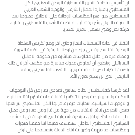
ان تأسيس منظمة التحرير الفلسطينية الوطن المعنوي للكل
الفلسطيني باعتباره الممثل الشرعي والوحيد للشعب العربي
الفلسطيني هو اهم المكتسبات الوطنية على الاطلاق خصوصا بعد
الاعتراف الدولي بشرعية تمثيل المنظمة للشعب الفلسطيني باعتبارها
حركة تحرر وطني تسعى لتقرير المصير.
انتقلنا في بداية التسعينات لانجاز وطني اخر وهو تكريس السلطة
الوطنية الفلسطينية على جزء من ارضنا التاريخية في الضفة الغربية
وقطاع غزة من خلال مفاوضات مباشرة من حكومة الاحتلال
الاسرائيلي وبنظري أن تفاوض عدوك مباشرة هو مكسب آخر لان ذلك
يتضمن اعترافا صريحا بحقيقة وجود الشعب الفلسطيني وحقه
التاريخي الذي لن يضيع بعون الله.
لقد كرسنا كفلسطينيين نظام سياسي تعددي يعبر عن كل التوجهات
الفكرية والايديولوجية وصولا لتنظيم انتخابات عامة تحترم اختلاف الاراء
والتوجهات السياسية، انتخابات حرة يفاخر بها الكل الفلسطيني بنزاهتها
بغض النظر عن نتائج الانتخابات من جهة من فاز ومن خسر ومن حصل
على مقاعد اكثر او اقل ، فبنظرة شمولية لسير التطورات في المشهد
السياسي الفلسطيني الداخلي سنكتشف جميعا اننا حققنا منجزات
ومكتسبات جد مهمة وضرورية لبناء الدولة وتجسيدها على ارض