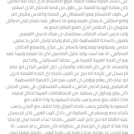
على حساب قضية شعبنا الجليلة، مربع الانقسام الذي جرتنا اليه حماس
كان بمثابة الهدية الثمينة على طبق من فضة للاحتلال الذي استثمر
في ظرف الانقسام ليعزز الاستيطان في الضفة والقدس ليفرض امر
واقع اسرائيلي لا يمكن تغييره وهو ما اصطلح عليه بقيام كيان اسرائيل
بتقويض حل الدولتين الذي اقتنع العالم اجمع به.
وانت تدرس اسباب الانقلاب ستكتشف ان هناك لاعبين اقليميين
يلعبون بالساحة الفلسطينية مثل قطر وتركيا وايران الذين يدعمون
حماس ويمولوها ويمدوها بالسلاح على مرآى ومسمع الاحتلال
الاسرائيلي، انا هنا لست بوارد تحليل التفاصيل لكن ما نعرفه وتربينا عليه
هو ان الامة العربية العربية هي عمقنا الاستراتيجي والداعم
والمساند لنا في كل المحطات والمراحل، حتى الرئيس الراحل ابو عمار
لم يسجل في تاريخه انه خرج عن العرب باتجاه اي اجندة اقليمية اخرى،
ابو عمار كان يعلم ويؤمن ان العرب هم اهل القضية الفلسطينية
الحقيقيين وهم الحضن الدافيء للشعب الفلسطيني، في بعض الاحيان
كان يناور ويحاول ان يستفيد من الاصطفافات العربية لصالح قضيته
فاذا اختلف مع مصر يذهب باتجاه السعودية واذا اختلف مع
السعودية والخليج يذهب باتجاه العراق واذا اختلف مع الاردن يذهب
باتجاه مصر ويستمر في المناورة في داخل البيت العربي لكن لم يسجل
عليه اطلاقا انه خرج خارج البيت العربي باتجاه اعداء الامة ايران او تركيا
وانا هنا لا اقول ان ابوعمار في مناوراته كان مخطيء او مصيب ، انا
هنا اتحدث عن فكرة عدم خروجنا من جلدنا العربي تاريخيا مهما حصل