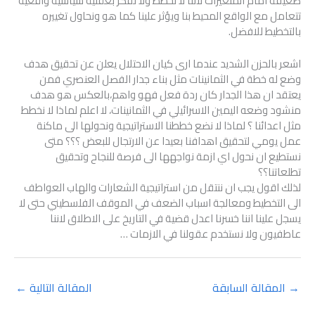
ضعيفة امام المتغيرات لاننا لا نخطط ولا نفكر بعقلية سياسية واقعية
تتعامل مع الواقع المحيط بنا ويؤثر علينا كما هو ونحاول تغييره
بالتخطيط للافضل.
اشعر بالحزن الشديد عندما ارى كيان الاحتلال يعلن عن تحقيق هدف
وضع له خطة في الثمانينات مثل بناء جدار الفصل العنصري فمن
يعتقد ان هذا الجدار كان ردة فعل فهو واهم،بالعكس هو هدف
منشود وضعه اليمين الاسرائيلي في الثمانينات، لا اعلم لماذا لا نخطط
مثل اعدائنا ؟ لماذا لا نضع خططنا الاستراتيجية ونحولها الى ماكنة
عمل يومي لتحقيق اهدافنا بعيدا عن الارتجال للبعض ؟؟؟ متى
نستطيع ان نحول اي ازمة نواجهها الى فرصة للنجاح وتحقيق
تطلعاتنا؟؟
لذلك اقول يجب ان ننتقل من استراتيجية الشعارات والهاب العواطف
الى التخطيط ومعالجة اسباب الضعف في الموقف الفلسطيني حتى لا
يسجل علينا اننا خسرنا اعدل قضية في التاريخ على الاطلاق لاننا
عاطفيون ولا نستخدم عقولنا في الازمات …
→
المقالة السابقة
المقالة التالية
←