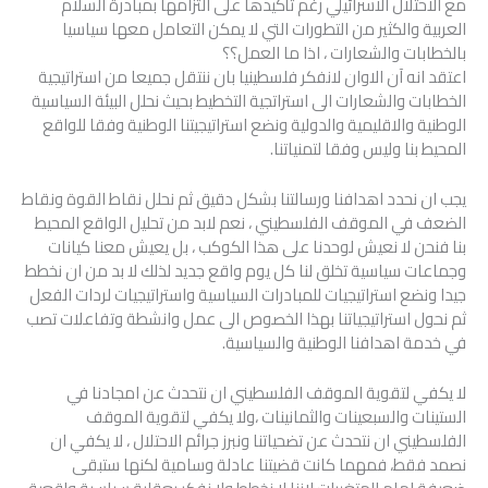
مع الاحتلال الاسرائيلي رغم تأكيدها على التزامها بمبادرة السلام
العربية والكثير من التطورات التي لا يمكن التعامل معها سياسيا
بالخطابات والشعارات ، اذا ما العمل؟؟
اعتقد انه آن الاوان لانفكر فلسطينيا بان ننتقل جميعا من استراتيجية
الخطابات والشعارات الى استراتجية التخطيط بحيث نحلل البيئة السياسية
الوطنية والاقليمية والدولية ونضع استراتيجيتنا الوطنية وفقا للواقع
المحيط بنا وليس وفقا لتمنياتنا.
يجب ان نحدد اهدافنا ورسالتنا بشكل دقيق ثم نحلل نقاط القوة ونقاط
الضعف في الموقف الفلسطيني ، نعم لابد من تحليل الواقع المحيط
بنا فنحن لا نعيش لوحدنا على هذا الكوكب ، بل يعيش معنا كيانات
وجماعات سياسية تخلق لنا كل يوم واقع جديد لذلك لا بد من ان نخطط
جيدا ونضع استراتيجيات للمبادرات السياسية واستراتيجيات لردات الفعل
ثم نحول استراتيجياتنا بهذا الخصوص الى عمل وانشطة وتفاعلات تصب
في خدمة اهدافنا الوطنية والسياسية.
لا يكفي لتقوية الموقف الفلسطيني ان نتحدث عن امجادنا في
الستينات والسبعينات والثمانينات ،ولا يكفي لتقوية الموقف
الفلسطيني ان نتحدث عن تضحياتنا ونبرز جرائم الاحتلال ، لا يكفي ان
نصمد فقط، فمهما كانت قضيتنا عادلة وسامية لكنها ستبقى