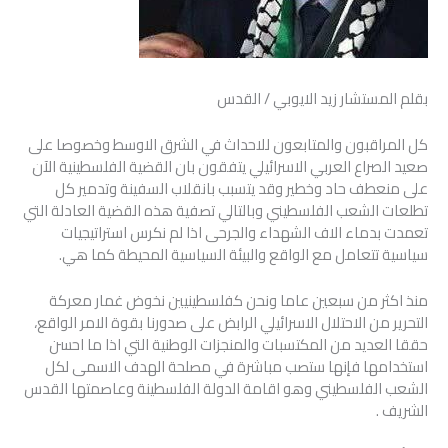
بقلم المستشار زيد الايوبي / القدس
كل المراقبون والمتابعون للاحداث في الشرق الاوسط وخصوصا على
صعيد الصراع العربي الاسرائيلي يتفقون بان القضية الفلسطينية الآن
على منعطف حاد وخطير وقد يتسبب بانقلاب السفينة وتدمير كل
تطلعات الشعب الفلسطيني وبالتالي تصفية هذه القضية العادلة التي
تعمدت بدماء الاف الشهداء والجرحى اذا لم نكرس استراتيجيات
سياسية تتعامل مع الواقع والبيئة السياسية المحيطة كما هي.
منذ اكثر من سبعين عاما ونحن كفلسطينيين نخوض غمار معركة
التحرير من الاحتلال الاسرائيلي الرابض على صدورنا بقوة الامر الواقع،
حققا العديد من المكتسبات والمنجزات الوطنية التي اذا ما احسن
استخدامها فإنها ستصب مباشرة في مصلحة الهدف الاسمى لكل
الشعب الفلسطيني وهو اقامة الدولة الفلسطينة وعاصمتها القدس
الشريف .