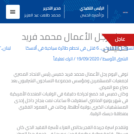
خطي
القائم
الرئيس التنفيذي
مدير التحرير
لى
م/أميره الحسن
محمد طلعت عبد العزيز
لمحتوى
الرئيسي
وفاة رجل الأعمال محمد فريد
عاجل
خميس
يكي.. 6 قتلى في تحطم طائرة سياحية في ألاسكا
لبنان..”
الشرق الأوسط
/
19/09/2020
/
اترك تعليقاً
توفى اليوم رجل الأعمال محمد فريد خميس رئيس الاتحاد المصري
لجمعيات المستثمرين ومؤسس مجموعة النساجون الشرقيون بعد
صراع مع المرض.
وكان خميس قد خضع لجراحة دقيقة في الولايات المتحدة الأمريكية
فى شهر يونيو الماضي استغرقت 8 ساعات تمت بنجاح داخل إحدى
المستشفيات الكبرى بولاية أطلنطا، وكانت في العمود الفقري
بمنطقة ديسك الرقبة.
وتتقدم اسرة جريدة الفجر بخالص العزاء لأسرة الفقيد الذي كان
وسيظل قامة وطنية عظيمة قضت عمرها فى خدمة هذا الوطن،