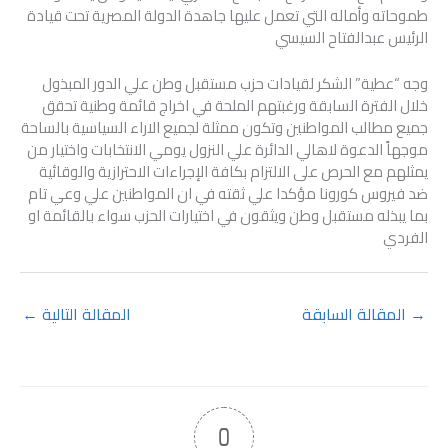
طموحاته وأماله التي تعمل عليها جاهدة الدولة المصرية تحت قيادة
الرئيس عبدالفتاح السيسي
وجه “عطية” الشكر لقيادات حزب مستقبل وطن علي الدور المبذول
خلال الفترة السابقة ورغبتهم الملحة في اخراج قائمة وطنية تحقق
جميع مطالب المواطنين وتكون ممثلة لجميع الاراء السياسية بالساحة
موجهاََ الدعوة لاهالي الدائرة علي النزول يومي الانتخابات واختيار من
يمثلهم مع الحرص على الالتزام بكافة الإجراءات الاحترازية والوقائية
ضد فيروس كورونا مؤكدا علي ثقته في ان المواطنين علي وعي تام
بما يبذله مستقبل وطن ويثقون في اختيارات الحزب سواء بالقائمة او
الفردي
→
المقالة السابقة
المقالة التالية
←
0