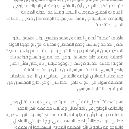
متواجد بشكل دائم على أرض الواقع ويدرك تمام الإدراك ما ينبغي
القيام به لتحقيق طموحات الشعب ومساندة الدولة المصرية
والقيادة السياسية فى تنفيذ استراتيجيتها الجادة لنقل مصر إلى مصاف
الدول المتقدمة.
وأضاف “عطية” أنه من الضروري وجود مجلسي نواب وشيوخ يليقوا
بمصر الجديدة ويتناسب وحجم المخاطر والتحديات التي تواجهها الدولة
المصرية ومن ثم تتضافر جهود الشيوخ والنواب فى دعم وتعزيز مسيرة
العملية الديمقراطية ومسيرة الوطن نحو تعميق وترسيخ قواعد بناء
الدولة المدنية الحديثة موضحا أن وجود غرفتين بالبرلمان يمثل انحياز
واضح لتوسيع القاعدة السياسية من خلال دراسة ومناقشة
مشروعات القوانين الهامة والتفاعل الايجابي بين الآراء والاتجاهات
المختلفة سواء من النواب داخل المجلسين او من خارج المجلسين من
المهتمين بالشان السياسي
اشار “عطية” أنه على ثقة أن يحوز المرشحون عن حزب مستقبل وطن
والتحالف الوطني على ثقة أهالي وعائلات محافظة البحر الاحمر
بمختلف دوائرها وأن يفوزا بكامل المقاعد التي ترشحوا عليها لعضوية
مجلس النواب مطالباً إياهم بالاستمرار على نهج الحزب فى التواصل
والتلاحم مع كافة شرائح المجتمع المصري ليستطيعوا أن يحققوا