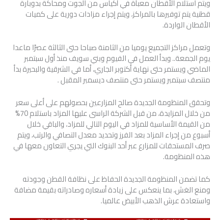
ويتم استلام الأقطان معبأة في أكياس من الجوت ومحاكة بدوبارة
قطنية يتم توفيرها بالمراكز، ويتم إجراء مزادات دورية على كميات
الأقطان الواردة.
وتعمل مراكز التجميع يوميا من الثامنة صباحا حتى الثالثة عصرًا ماعدا
يوم الجمعة.. وبدأ العمل في الفيوم وبني سويف منذ أول سبتمبر
الماضي ويستمر حتى نهاية أكتوبر الجاري، أما في الشرقية والبحيرة بدأ
منتصف سبتمبر ويستمر حتى منتصف ديسمبر المقبل .
وتحقق المنظومة الجديدة صالح المزارعين بحصولهم على أعلى سعر
من خلال المزايدة، من قبل الشركة الراسى عليها المزاد باستلام 70%
من القيمة الأساسية للمزاد في اليوم التالي للمزاد، والباقي خلال
أسبوع من إجراء المزاد بعد الفرز وتحديد معدل التصافي والرتب، ويتم
صرف المستحقات للمزارع عبر أحد البنوك التي يجري التعاون معها في
هذه المنظومة.
كما تضمن المنظومة الجديدة الحفاظ على نظافة القطن وجودته
ومنع الغش، بما ينعكس على زيادة أسعاره وصادراته بقيمة مضافة
واستعادة عرش الذهب الأبيض عالميا.