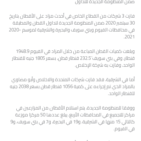
ضمن المنظومة الجديدة للتداول
فازت 3 شركات من القطاع الخاص في أحدث مزاد على الأقطان بتاريخ
30 سبتمبر 2020 ضمن المنظومة الجديدة لتداول القطن والمطبقة
في محافظات الفيوم وبني سويف والبحيرة والشرقية لموسم ‪2020-
2021‬.
وبلغت كميات القطن المباعة من خلال المزاد في الفيوم 1948.9
قنطار، وفي بني سويف َ232.5 قنطار قطن، بسعر 1805 جنيه للقنطار
الواحد، وفازت به شركة الإخلاص.
أما في الشرقية، فقد فازت شركات المتحدة والاخلاص وأبو مضاوي
بالمزاد الذي تم إجراءه على كمية 1056 قنطار قطن بسعر 2038 جنيه
للقنطار الواحد.
ووفقا للمنظومة الجديدة، يتم استلام الأقطان من المزارعين في
مراكز للتجميع في المحافظات الأربع، يبلغ عددها 50 مركزا موزعة
كالتالي 15 منها في الشرقية، و19 في البحيرة، و7 في بني سويف، و9
في الفيوم.