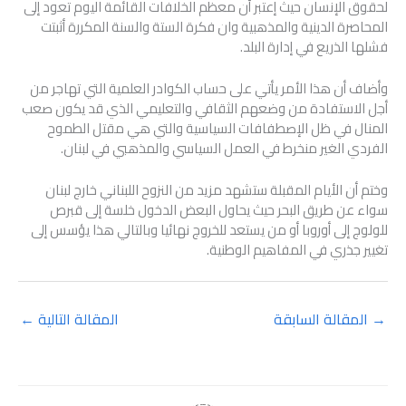
لحقوق الإنسان حيث إعتبر أن معظم الخلافات القائمة اليوم تعود إلى
المحاصرة الدينية والمذهبية وان فكرة الستة والسنة المكررة أثبتت
فشلها الذريع في إدارة البلد.
وأضاف أن هذا الأمر يأتي على حساب الكوادر العلمية التي تهاجر من
أجل الاستفادة من وضعهم الثقافي والتعليمي الذي قد يكون صعب
المنال في ظل الإصطفافات السياسية والتي هي مقتل الطموح
الفردي الغير منخرط في العمل السياسي والمذهبي في لبنان.
وختم أن الأيام المقبلة ستشهد مزيد من النزوح اللبناني خارج لبنان
سواء عن طريق البحر حيث يحاول البعض الدخول خلسة إلى قبرص
للولوج إلى أوروبا أو من يستعد للخروج نهائيا وبالتالي هذا يؤسس إلى
تغيير جذري في المفاهيم الوطنية.
→
المقالة السابقة
المقالة التالية
←