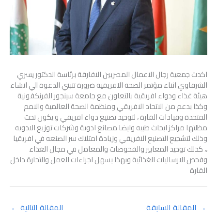
اكدت جمعية رجال الاعمال المصريين الافارقة برئاسة الدكتور يسري
الشرقاوي اثناء مؤتمر الصحة الافريقية ضرورة تتبني الدعوة الي انشاء
هيئة غذاء ودواء افريقية بالتعاون مع جامعة سينجور الفرنكفونية
وكذا بدعم من الاتحاد الافريقي ومنظمة الصحة العالمية والامم
المتحدة وقيادات القارة ، لتوحيد تصنيع دواء افريقي و يكون تحت
مظلتها مراكز ابحاث طبيه وايضا مصانع ادوية وشركات توزيع الادويه
وذلك لتشجيع التصنيع الافريقي وزيادة امتلاك سر الصنعه في افريقيا
،، كذلك توحيد المعايير والفحوصات والمعامل في مجال الغذاء
وفحص الارساليات الغذائية وبهذا يسهل اجراءات العمل والتجارة داخل
القارة
→
المقالة السابقة
المقالة التالية
←