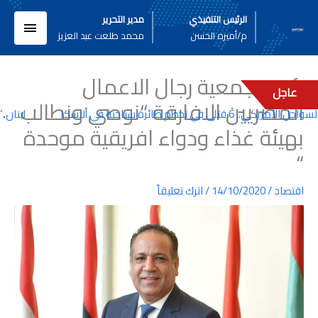
خطي
القائم
الرئيس التنفيذي
مدير التحرير
لى
م/أميره الحسن
محمد طلعت عبد العزيز
لمحتوى
الرئيسي
رئيس جمعية رجال الاعمال
عاجل
المصريين الافارقة “نوصي ونطالب
ي.. 6 قتلى في تحطم طائرة سياحية في ألاسكا
لبنان..”ا
بهيئة غذاء ودواء افريقية موحدة
“
اقتصاد
/
14/10/2020
/
اترك تعليقاً