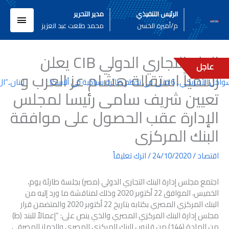
خطي
القائم
الرئيس التنفيذي
مدير التحرير
لى
م/أميره الحسن
محمد طلعت عبد العزيز
لمحتوى
الرئيسي
البنك التجاري الدولي CIB يعلن
عاجل
رسمياً استقالة هشام عز العرب و
6 قتلى في تحطم طائرة سياحية في ألاسكا
لبنان..”ال
تعيين شريف سامى رئيسا لمجلس
الإدارة عقب الحصول على موافقة
البنك المركزى
اقتصاد
/
24/10/2020
/
اترك تعليقاً
اجتمع مجلس إدارة البنك التجاري الدولي (مصر) بجلسة طارئة يوم،
الخميس، الموافق 22 أكتوبر 2020 وذلك لمناقشة ما ورد إليه من
البنك المركزي المصري بكتابه بتاريخ 22 أكتوبر 2020 والمتضمن قرار
مجلس إدارة البنك المركزي المصري والذي ينص على: “إعمالاً للبند (ط)
من المادة (144) من قانون البنك المركزي المصري والجهاز المصرفي