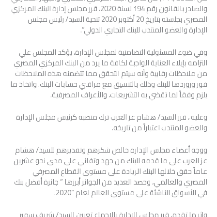
والصادر بالقانون رقم 194 لسنة 2020، قرر مجلس إدارة البنك المركزي
المصري بجلسته بتاريخ 20 أكتوبر 2020 تنحية السيد/ رئيس مجلس
الإدارة والعضو المنتدب للبنك التجاري الدولي”.
وفي ضوء المسئولية التضامنية لمجلس الإدارة، يؤكد المجلس علي
التزامه بإيلاء العناية الواجبة لكافة ما يرد من البنك المركزي المصري
من ملاحظات رقابية وأنه سيتم التحقق مما تتضمنه هذه الملاحظات
فور وروردها للبنك وذلك بالتنسيق مع مراقبي حسابات البنك. واتخاذ ما
يلزم وفقاً لما تقضي به التشريعات، والأعراف المصرفية.
وعليه ، قرر السيد/ هشام عز العرب ترك منصبه كرئيس مجلس الإدارة
والعضو المنتدب اعتباراً من تاريخه.
ووجه أعضاء مجلس الإدارة خالص شكرهم وتقديرهم للسيد/ هشام
عز العرب على ما قدمه للبنك من جهد وتفاني على مدى نحو عشرين
عاماً حقق خلالها البنك الريادة على مستوى القطاع المصرفي
المصري والعالمي، وحصد العديد من الجوائز أبرزها ” جائزة أفضل بنك
في الأسواق الناشئة على مستوى العالم لعام “2020.
وإثر ما تقدم، قرر مجلس الإدارة بالإجماع تعيين السيد/ شريف سمير