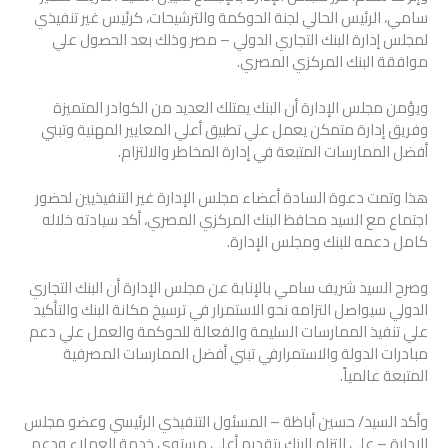
سامي، الرئيس الحالي لجنة الحوكمة والترشيحات، كرئيس غير تنفيذي
لمجلس إدارة البنك التجاري الدولي – مصر وذلك بعد الحصول علي
موافقة البنك المركزي المصري.
ويؤمن مجلس الإدارة أن البنك يمتلك العديد من الكوادر المتميزة
وفريق إدارة متمكن يعمل علي تطبيق أعلي المعايير المهنية وتبني
أفضل الممارسات المتبعة في إدارة المخاطر والالتزام.
هذا وتمت دعوة السادة أعضاء مجلس الإدارة غير التنفيذيين لحضور
اجتماع مع السيد محافظ البنك المركزي المصري، أكد سيادته خلاله
كامل دعمه للبنك ومجلس الإدارة.
وصرح السيد شريف سامي بالإنابة عن مجلس الإدارة أن البنك التجاري
الدولي سيواصل التزامه نحو الاستمرار في ترسيخ مكانة البنك والتأكيد
علي تنفيذ الممارسات السليمة والفعالة للحوكمة والعمل علي دعم
مبادرات الدولة والاستمرارفي تبني أفضل الممارسات المصرفية
المتبعة عالمياً.
وأكد السيد/ حسين أباظة – المسئول التنفيذي الرئيسي وعضو مجلس
الإدارة – على التزام البنك بتقديم أعلي مستوي خدمة للعملاء ودعم