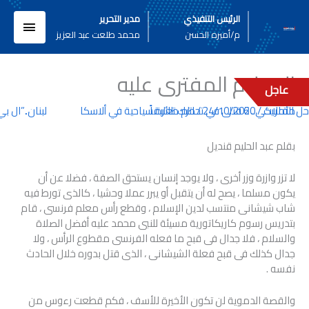
خطي
القائم
الرئيس التنفيذي
مدير التحرير
لى
م/أميره الحسن
محمد طلعت عبد العزيز
لمحتوى
الرئيسي
الإسلام المفترى عليه
عاجل
مقالات
/
24/10/2020
/
اترك تعليقاً
تحطم طائرة سياحية في ألاسكا
لبنان..”ال بي 
بقلم عبد الحليم قنديل
لا تزر وازرة وزر أخرى ، ولا يوجد إنسان يستحق الصفة ، فضلا عن أن
يكون مسلما ، يصح له أن يتقبل أو يبرر عملا وحشيا ، كالذى تورط فيه
شاب شيشانى منتسب لدين الإسلام ، وقطع رأس معلم فرنسى ، قام
بتدريس رسوم كاريكاتورية مسيئة للنبى محمد عليه أفضل الصلاة
والسلام ، فلا جدال فى قبح ما فعله الفرنسى مقطوع الرأس ، ولا
جدال كذلك فى قبح فعلة الشيشانى ، الذى قتل بدوره خلال الحادث
نفسه .
والقصة الدموية لن تكون الأخيرة للأسف ، فكم قطعت رءوس من