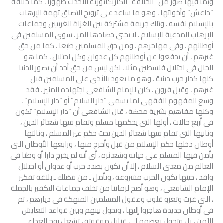
وبما فيها صور من “الخلافة” الكاريكاتورية الأحدث ظهورا ، كما خلافة
“داعش” وأخواتها ، وهو ما ساعد على ترويج التصاق تهمة الإرهاب
بالإسلام نفسه ، وتلك جريمة مشتركة بين الغزاة الغربيين وجماعات
الإرهاب المدعية للإسلام ، لا يجنى حصادها المر ، سوى المسلمين فى
أوطانهم ، وفى مهاجرهم ، ومن حق المسلمين طبعا ، كما من حق
غيرهم ، أن يدفعوا عن أوطانهم كل عدوان وكل احتلال ، كما هو
الحال فى احتلال فلسطين مثلا ، لكن ليس من حق أحد أن يصور الدنيا
كلها كدار حرب دينية ، وهو ما يعود بالأذى على المسلمين قبل
غيرهم ، وقبل قرون ، كان للإمام الشافعى اجتهاده المنير ، فقد
وسع المفهوم الفقهى لما يسمى “دار السلام” أو “دار الإسلام” ،
وكلها مفاهيم بشرية محضة ، قال الشافعى أن “دار الإسلام” تكون
فى أربع حالات ، أولها التى يحكمها مسلم وتقام فيها شعائر الدين ،
وثانيها التى تقام فيها شعائر الدين تحت حكم غير المسلم ، وثالثها
أوطان دخلها حكم الإسلام من قبل وأخرج منها ، ورابعها الأوطان التى
يأمن فيها المسلم على حياته وشعائره ، أى أنه لم يخرج دارا أو وطنا فى
العالم من معنى السلام ، إلا أن نكون بصدد حرب أو عدوان أو احتلال
وافد ، حينها تكون الحرب مشروعة ، وتأمل ـ من فضلك ـ بلاغة تفكير
الإمام الشافعى ، وهو أصح لزماننا من تخلف جماعات التكفير بالجملة
، التى غزت وتغزو قلوب وعقول المسلمين المنهكة فى ديارهم ، ثم
فى أوطان جديدة هاجروا إليها ، وتحول بينهم وبين قواعد التعايش
الآمن ، بل وتحول بعضهم إلى قنابل موقوتة ، تشعل روح العداء