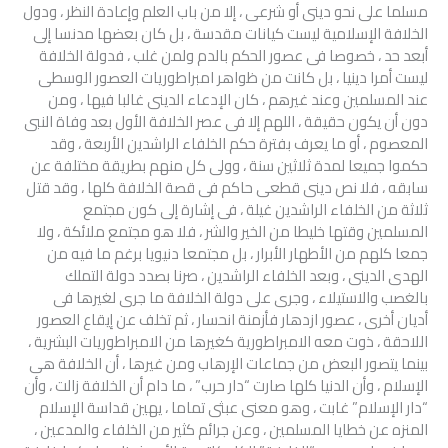
مسلما على نحو دينى أو شرعى ، إلا من باب العلم وإعادة النظر ، ودول
الخلافة الإسلامية ليست كيانات مقدسة ، بل كان بعضها مدنسا إلى
أبعد حد ، خصوصا فى عصور الحكم بالدم ولمن غلب ، فدولة الخلافة
ليست أمرا دينيا ، بل كانت من ظواهر امبراطوريات العصور الوسطى
عند المسلمين وعند غيرهم ، كان الإدعاء الدينى غالبا فيها ، ومن
دون أن يكون حقيقة ، اللهم إلا فى عصر الخلافة الأول بعد وفاة النبى
المعصوم ، أو ما يعرف بفترة حكم الخلفاء الراشدين الأربعة ، وقد
حكموا جميعا لمدة ثلاثين سنة ، وولى كل منهم بطريقة مختلفة عن
سابقه ، فلا نص دينى قطعى حاكم فى قصة الخلافة كلها ، وقد قتل
ثلاثة من الخلفاء الراشدين غيلة ، فى إشارة إلى كون مجتمع
المسلمين وقتها خليطا من الخير والشر ، فلا هو مجتمع ملائكة ، ولا
جمعا كلهم من الأطهار الأبرار ، بل مجتمعا دنيويا برغم ما فيه من
الهدى الدينى ، وبعد الخلفاء الراشدين ، صرنا بصدد دولة التملك
بالغصب والاستيلاء ، وجرى على دولة الخلافة ما جرى لغيرها فى
أديان أخرى ، عصور ازدهار فأزمنة انحسار ، ثم تخلف عن إيقاع العصور
اللاحقة ، ذوت معه الامبراطورية كغيرها من الامبراطوريات البشرية ،
بينما يتصور البعض من جماعات الإرهاب ومن غيرها ، أن الخلافة هى
الإسلام ، وأن الدنيا كلها صارت “دار حرب” ، ما دام أن الخلافة زالت ، وأن
“دار الإسلام” غابت ، وهو معنى عبثى تماما ، يهين قداسة الإسلام
المنزه عن خطايا المسلمين ، وعن جرائم كثير من الخلفاء والمدعين ،