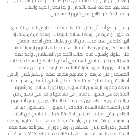
بشعة ، أحق بأن يجرمها القانون ، خصوصا فى دولة كفرنسا ، تقول أن
علمانيتها محايدة الصلة بالأديان ، وأنها تكفل الحرية والإخاء
والمساواة لمواطنيها بمن فيهم المسلمون.
وليس بوسع أحد ، أن يقبل عقلا ولا منطقا ، دعاوى الرئيس الفرنسى
ماكرون أو غيره عن ارتباط الإسلام بالإرهاب ، وهذه فرية ركيكة ، إذ
أنها تخلط عن عمد مريب ، بين الدين وسلوك بعض أتباعه ، فبعض
المسلمين يرتكبون فعلا أعمالا إرهابية مدانة ، لكنهم ليسوا عنوانا
على سلوك وأسلوب حياة الغالب الأعم من المسلمين ، وأعدادهم
تناهز اليوم نحو المليارى نسمة فى أوطان الدنيا كلها ، بينما جماعات
الإرهاب بينهم لا تجاوز عشرات الآلاف ، ضحاياهم غالبا من عامة
المسلمين قبل غيرهم ، وأفعالهم ينكرها صحيح الإسلام كدين ، إلا فى
أحوال “جهاد الدفاع” ومقاومة المحتل الأجنبى للأوطان ، وهو ما لا
تفعله جمهرة الإرهابيين المنسوبين زورا لدين الإسلام ، وجرائمهم
المرذولة على قبحها ، لا تعادل فى بشاعتها واحدا على تريليون من
جرائم الأوروبيين والغربيين عموما ، وغالب الأخيرين ينسبون أنفسهم
لدين المسيح عليه السلام ، فقد قتل الغربيون ، المسيحيون دينا فى
الظاهر ، وفى حملات احتلال وإبادة ، قتلوا مئات الملايين من البشر ،
واستنزفوا ثروات أوطانهم ، وأبادت فرنسا وحدها ـ مثلا ـ مليونا ونصف
المليون من الجزائريين المسلمين ، ومن دون أن يصح لأحد نسبة هذه
الجرائم لدين السيد المسيح ، حتى لو كانت حملات الغزاة تتشح بردائه أو