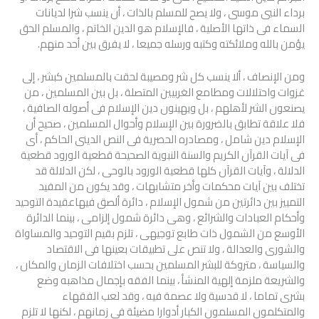
برداء النبى موسى ، ولا يصح للمسلم بالذات ، أن ينسب شرا لديانات
السماء فى ذاتها الأصلية ، فالإسلام هو الدين الخاتم ، والمسلم الحق
يؤمن بالله وملائكته وكتبه ورسله جميعا ، لا يفرق بين أحد منهم.
ومن الإنصاف ، ألا ينسب كل شر ومصيبة لحقت بالمسلمين كبشر ، إلى
غزوات واحتلالات ومطامع الغربيين المتصلة ، بل بين المسلمين ، من
يصنعون الشر لأهلهم ، بل ويهينون دين الإسلام فى أصوله الصافية ،
فلا علاقة تطابق بالضرورة بين الإسلام وأحوال المسلمين ، صحيح أن
الإسلام دين شامل ، ومصادره الحصرية فى النص الدينى الحاكم ، أى
فى آيات القرآن الكريم والسنة النبوية الصحيحة قطعية الورود قطعية
الدلالة ، وآيات القرآن كلها قطعية الورود بالوحى ، لكن الدلالة قد
تختلف بين آيات محكمات وأخر متشابهات ، وقد يكون من المفيد
التمييز بين دائرتين من شمول الإسلام ، دائرة ألصق فيهاعقيدة التوحيد
وأحكام العبادات والشرائع ، وهى دائرة شمول إلزامى ، بينما الدائرة
الأوسع من الشمول ذات طابع توجيهى ، تلزم بقيم التوحيد والمساواة
والشورى والعدالة ، ولا تنص على تطبيقات بعينها فى الاقتصاد
والسياسة ، متروكة للبشر المسلمين بحسب اختلافات الزمان والمكان ،
والشريعة ملزمة إلهية المنشأ ، بينما الفقه بإجمال مذاهبه وضع
بشرى تماما ، لا قدسية ولا عصمة فيه ، وقد لعب الفقهاء
والمتكلمون المسلمون الكبار أدوارا مضيئة فى زمانهم ، لكنها لا تلزم