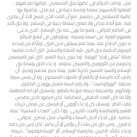
قبل ، وكانت الجرائم فى غالبها بحق المسلمين ، ارتكبها نفر منهم ،
افتعلوا لأنفسهم عصمة ورخصة دينية فى غير محل ، وكفروا بها
غالبية المسلمين فى ديارهم ، مع أن الثابت الذى لايصح لأحد أن يمارى
فيه ، هو أنه لا مكان ولا معنى لسلطة دينية فى الإسلام ، ولا حق لأحد
فى التكفير الجزافى ، وهو ما نهى عنه نبى الإسلام ، الذى يدعى
بعضهم الغيرة على اسمه وسيرته ، ويتورطون فى أبشع الجرائم
بدعوى الدفاع عنه ، بينما هم يسيئون لدين النبى ، وبأكثر من إساءة
الرسوم الحقيرة بحق النبى عليه الصلاة والسلام ، التى أعادت نشرها
مجلة “شارلى إبدو” الهزلية ، وبدعوى حرية التعبير ، التى تتيح للفرنسيين
وغيرهم من الأوروبيين والغربيين عموما ، إدعاء الحق بإهانة نبى
الإسلام والسيد المسيح كحرية تعبير ، بينما يحرم عندهم ويجرم ، أن
يقترب أحد بالريشة أو بالقلم أو بالصوت المسموع ، ولا أن يمس سيرة
محرقة “الهولوكست” ، ولا رقم الستة ملايين يهودى المقول
بإفنائهم ، والمحرقة جريمة مروعة بالطبع ، وتستحق الإدانة القطعية ،
وأيا ما كان العدد الحقيقى لضحاياها ، لكن فرضها كدين مقدس
يلفت النظر ، وينسف كل إدعاء أوروبى أو فرنسى عن ضمان حريات
التعبير والمناقشة والبحث التاريخى ، وإذا كان “العداء للسامية” عملا
عنصريا ، فإن ازدراء أديان السماء والأنبياء عمل عنصرى عدوانى
تحقيرى ، ومن حق من يشاء أن يؤمن أو أن يكفر ، لكن ليس من حقه
إزدراء عقائد الآخرين ، وكراهية الإسلام ـ أو “الإسلاموفوبيا” ـ جريمة