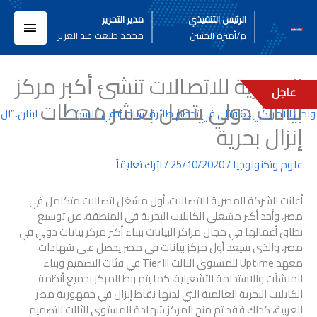
خطي
القائم
الرئيس التنفيذي
مدير التحرير
لى
م/أميره الحسن
محمد طلعت عبد العزيز
لمحتوى
الرئيسي
المصرية للاتصالات تنشئ أكبر مركز
عاجل
بيانات دولي يتصل بعشر محطات
قتلى في تحطم طائرة سياحية في ألاسكا
لبنان..”ال 
إنزال بحرية
علوم وتكنولوجيا
/
25/10/2020
/
اترك تعليقاً
أعلنت الشركة المصرية للاتصالات، أول مشغل اتصالات متكامل في
مصر، وأحد أكبر مشغلي الكابلات البحرية في المنطقة، عن توسيع
نطاق أعمالها في مجال مراكز البيانات ببناء أكبر مركز بيانات دولي في
مصر، والذي سيعد أول مركز بيانات في مصر يحصل على شهادات
معهد Uptime للمستوى الثالث Tier III في فئات التصميم وبناء
المنشآت والاستدامة التشغيلية، كما يتم ربط المركز بجميع أنظمة
الكابلات البحرية العالمية التي لديها نقاط إنزال في جمهورية مصر
العربية، كذلك فقد تم منح المركز شهادة المستوى الثالث للتصميم