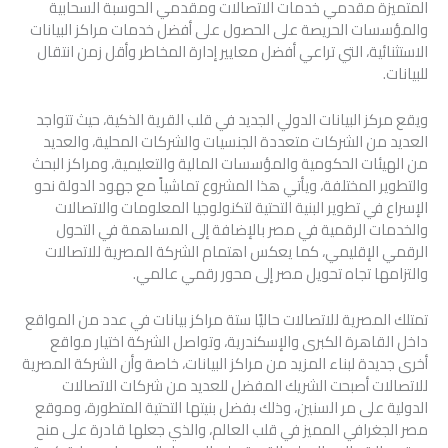
المتميزة مقدمي خدمات الاتصالات ومقدمي الحوسبة السحابية
والمؤسسات الحريصة على الحصول على أفضل خدمات مراكز البيانات
الاستثنائية، التي تراعي أفضل معايير إدارة المخاطر وأقل زمن انتقال
للبيانات.
ويقع مركز البيانات الدولي الجديد في قلب القرية الذكية، حيث تتواجد
العديد من الشركات متعددة الجنسيات والشركات المحلية، والعديد
من الهيئات الحكومية والمؤسسات المالية والتعليمية، ومراكز البحث
والتطوير المختلفة، ويأتي هذا المشروع تماشياً مع جهود الدولة نحو
الإسراع في تطوير البنية التحتية لتكنولوجيا المعلومات والاتصالات
والخدمات الرقمية في مصر بالإضافة إلى المساهمة في التحول
الرقمي الإقليمي، كما يعكس اهتمام الشركة المصرية للاتصالات
والتزامها تجاه تحويل مصر إلى محور رقمي عالمي.
تمتلك المصرية للاتصالات حاليًا ستة مراكز بيانات في عدد من المواقع
داخل القاهرة الكبرى والإسكندرية، وتواصل الشركة اختيار مواقع
أخرى جديدة لبناء المزيد من مراكز البيانات، خاصة وأن الشركة المصرية
للاتصالات أصبحت الشريك المفضل للعديد من شركات الاتصالات
الدولية على مر السنين، وذلك بفضل بنيتها التحتية المتطورة، وموقع
مصر الجغرافي المميز في قلب العالم، والذي جعلها قادرة على منح