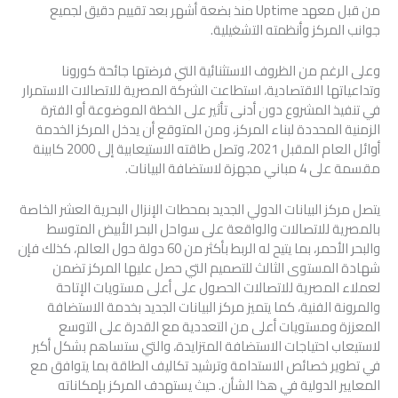
من قبل معهد Uptime منذ بضعة أشهر بعد تقييم دقيق لجميع
جوانب المركز وأنظمته التشغيلية.
وعلى الرغم من الظروف الاستثنائية التي فرضتها جائحة كورونا
وتداعياتها الاقتصادية، استطاعت الشركة المصرية للاتصالات الاستمرار
في تنفيذ المشروع دون أدنى تأثير على الخطة الموضوعة أو الفترة
الزمنية المحددة لبناء المركز، ومن المتوقع أن يدخل المركز الخدمة
أوائل العام المقبل 2021، وتصل طاقته الاستيعابية إلى 2000 كابينة
مقسمة على 4 مباني مجهزة لاستضافة البيانات.
يتصل مركز البيانات الدولي الجديد بمحطات الإنزال البحرية العشر الخاصة
بالمصرية للاتصالات والواقعة على سواحل البحر الأبيض المتوسط
والبحر الأحمر، بما يتيح له الربط بأكثر من 60 دولة حول العالم، كذلك فإن
شهادة المستوى الثالث للتصميم التي حصل عليها المركز تضمن
لعملاء المصرية للاتصالات الحصول على أعلى مستويات الإتاحة
والمرونة الفنية، كما يتميز مركز البيانات الجديد بخدمة الاستضافة
المعززة ومستويات أعلى من التعددية مع القدرة على التوسع
لاستيعاب احتياجات الاستضافة المتزايدة، والتي ستساهم بشكل أكبر
في تطوير خصائص الاستدامة وترشيد تكاليف الطاقة بما يتوافق مع
المعايير الدولية في هذا الشأن. حيث يستهدف المركز بإمكاناته