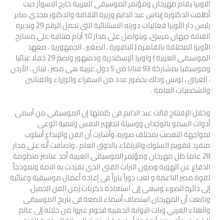
الاوبرا يقام مهرجان ومؤتمر الموسيقى العربية خارج الاسوار حيث
أطلقت الدكتورة إيناس عبد الدايم وزيرة الثقافة والدكتور مجدي صابر
رئيس دار الأوبرا فعاليات دورته الاستثنائية التى تحمل الرقم 29 وتديره
الفنانة جيهان مرسى، ويتواصل على مدار 10 أيام متتالية على مسارح
الأوبرا المختلفة بالقاهرة ( النافورة ، الصغير ، الجمهورية ، معهد
الموسيقى العربية ) واوبرا الإسكندرية ودمنهور وتضم 29 حفلا غنائيا
وموسيقيا بمشاركة 93 فنانا من 5 دول عربية هى مصر ، لبنان ، الأردن
، العراق ، تونس وذلك بحضور عدد من السفراء والوزراء والفنانين
والشخصيات العامة .
وخلال الإفتتاح قالت عبد الدايم فى كلمتها إن الموسيقى من أسمى
أدوات السمو بالوجدان ووسيلة لتطهير النفس وتنمية الوعى
لمواجهة التعصب بمختلف صوره، وأشارت أن الفن والإبداع أسلوب
متفرد لتقويم السلوك والارتقاء بالذوق العام ، واضافت أنه على مدار
28 عاما ظل مهرجان ومؤتمر الموسيقى العربية أحد عناصر منظومة
الدفاع عن الهوية وصون التراث الفنى الذى تفردت به الامة ونموذجاً
لقوة مصر الناعمة و لعب دوراً بارزاً فى إعادة أعمال موسيقية وغنائية
إلى دائرة الضوء وسعى إلى استعادة ذكريات زمن الفن الجميل،
وتابعت أن المهرجان استضاف أسماء لامعة فى تاريخ الموسيقى
والغناء العربي وبات البوابة الذهبية لنجوم عبروا من خلاله إلى عالم