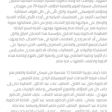
الشهرة ، وأوضحت أنه إيماناً بضرورة استمرار الرسالة السامية للفنون
لاستكمال مسيرة التنوير والتنمية انطلقت الدورة 29 من مهرجان
ومؤتمر الموسيقى العربية، والتى تأتى فى ظل ظروف استثنائية
انعكست آثارها على الممارسات الحياتية فى أرجاء الأرض لتتأكد القدرة
والإصرار على مواجهة وتجاوز التحديات وتبرز من خلال فعالياتها صورة
حضارية تعبر عن أصالة مصر وشعبها، ووجهت التحية لاسم الراحلة
العظيمة الدكتورة رتيبة الحفني مؤسسة هذا المحفل البراق والتى
ستبقى أبد الدهر إحدى العلامات البارزة فى هذا المجال، كما وجهت
الشكر لجميع الفنانين والباحثين المصريين والعرب الذين حرصوا على
المشاركة والتواجد فى الفعاليات، وكذلك للدكتور مجدى صابر رئيس
دار الأوبرا وكتيبة العاملين بها الذين واصلوا الليل بالنهار لإقامة هذه
الدورة واختتمت كلمتها ب تحيا مصر .
كما كرمت وزيرة الثقافة 12 شخصية من فرسان الكلمة والنغم هم
أعضاء فرقة الأصدقاء اسم الموسيقار الراحل عمار الشريعى ،
الدكتورة منى عبد الغني ، المطرب علاء عبد الخالق ، المطربة حنان إلى
جانب كل من المؤلف والموزع الموسيقي وعازف الوتريات يحيى
مهدي ، عازف الكمان الدكتور محمد القطب ، عازف الكمان الدكتور
محمود عثمان ، عازف الناي الدكتور محمد عبد النبي ، الباحثة الدكتورة
ماجدة عبد السميع ، المطرب الكبير ماهر العطار وتسلمه عنه نجله
احمد ، فنان الخط العربي مصطفى عمري ، الشاعر الكبير بخيت بيومي