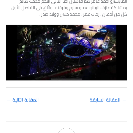
المايسترو أحمد عامر ضم فاصلين أحيا الثانى النجم مدحت صالح
بمشاركة عازف البيانو عمرو سليم وفرقته ، وتألق فى الفاصل الأول
كل من أجفان ، رحاب عمر ، محمد حسن ووليد حيدر .
→
المقالة السابقة
المقالة التالية
←