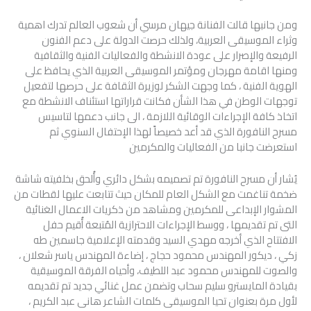
ومن جانبها قالت الفنانة جيهان مرسي أن شعوب العالم تدرك اهمية
وثراء الموسيقى العربية، ولذلك حرصت الدولة على دعم الفنون
الرفيعة والإصرار على عودة الانشطة والفعاليات الفنية والثقافية
ومنها اقامة مهرجان ومؤتمر الموسيقى العربية الذي يحافظ على
الهوية الفنية ، كما وجهت الشكر لوزيرة الثقافة على حرصها لتفعيل
توجهات الوطن في هذا الشأن فكانت قراراتها استئناف الانشطة مع
اتخاذ كافة الإجراءات الوقائية اللازمة ، الى جانب دعمها لتاسيس
مسرح النافورة الذي قد أعد خصيصاً لهذا الإحتفال السنوي ثم
استعرضت جانبا من الفعاليات والمكرمين
يُشار أن مسرح النافورة تم تصميمه بشكل دائري وأُلحق بخلفيته شاشة
ضخمة تناغمت مع الشكل العام للمكان حيث تتابعت عليها لقطات من
المشوار الإبداعى للمكرمين ومشاهد من ذكريات الاعمال الغنائية
التى تم تقديمها ، ووسط الإجراءات الاحترازية المُتبعة أُقيم حفل
الافتتاح الذي أخرجه مهدي السيد وقدمته الإعلامية جاسمين طه
زكي ، ديكور المهندس محمود حجاج ، إضاءة المهندس ياسر شعلان ،
والصوت للمهندس محمود عبد اللطيف، وأحياه الفرقة الموسيقية
بقيادة المايسترو سليم سحاب وتضمن عمل غنائي جديد تم تقديمه
لأول مرة بعنوان تحيا الموسيقى كلمات الشاعر هانى عبد الكريم ،