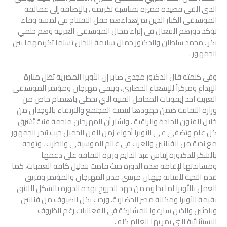
الذى القى قصيدة مميزة بمناسبة تكريمه ، بالإضافة إلى عمالقة
الموسيقى الكبار الذين تم إهداءهم حفل الافتتاح فى لمسة وفاء
تؤكد دورهم الفعال فى إثراء مجال الموسيقى العربية وهم حلمي
بكر ، محمد سلطان والدكتور جمال سلامة اللذان تسلما تكريمهما بين
الجمهور .
وفى كلمته قال الدكتور مجدى صابر إن الأوبرا المصرية تظل منارة
الإبداع ومركزاً للإشعاع الحضاري، ويبقى مهرجان ومؤتمر الموسيقى
العربية احد إيقونات المحافل الفنية التي تحظى باهتمام خاص من
وزارة الثقافة ضمن جهودها لتنمية المجتمع والارتقاء بالوجدان من
خلال الفنون الجادة والراقية ، واشار أن المهرجان ملحمة فنية تُشرق
كل عام وتضفي على الأوبرا أجواء زمن الفن الجميل حيث يُبحر الجمهور
مع نخبة من الفنانين والعرب فى عالم الموسيقى والطرب ، وتوجه
بالشكر للدكتورة إيناس عبد الدايم وزيرة الثقافة على دعمها
ومساندتها لإقامة هذه الدورة حيث قامت بتذليل كافة العقبات، كما
قدم التحية للفنانة جيهان مرسي مدير المهرجان والمؤتمر وفريق
العمل بالأوبرا لما بذلوه من جهد للخروج بهذه الدورة بالشكل اللائق
بقيمة الأوبرا ومكانة مصر الحضارية، ورحب بكل الضيوف من فنانين
وباحثين والذين سارعوا للمشاركة فى الفعاليات رغم الظروف
الاستثنائية التي يمر بها العالم كله .