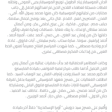
الحان الموسيقار زياد الطويل، توزيع الموسيقار يحيى الموجى وتخلله
لقطات مسجلة لعظماء التلحين الذين تم اهدائهم الحفل إلى جانب
مختارات من تجلياتهم الموسيقية كان منها محمد رسول الله ، أمي ،
المدن ، المصريين اهم ، اتقدم ، قال جاني بعد يومين لجمال سلامة ،
حبايب مصر ، عرباوى ، فاكرة ، على عينى لحلمي بكر ، ومن أعمال
محمد سلطان اوعدك ، يا ريتك معايا ، مسافات وبكرة تعرف وتألق
خلالها كل من إيمان عبد الغنى ، مي حسن ، أحمد عفت ، أميرة أحمد ،
أحمد إبراهيم ، سوما ، سارة سحاب ، ياسر سليمان ، آيات فاروق ، غادة
آدم ونادية مصطفى ، كما شهدت المراسم افتتاح معرضاً لفنون الخط
العربى من إبداعات المكرم مصطفى عمرى.
وكانت المظاهر الاحتفالية قد بدأت بفقرات غنائية من أعمال زمن
الفن الجميل أداها طلاب مركز تنمية المواهب بقيادة المايسترو
الدكتور محمد عبد الستار وتحت إشراف الفنان عبد الوهاب السيد ، كما
انطلقت الفعاليات على مسرح معهد الموسيقى العربية بحفل لفرقة
الموسيقى العربية للتراث بقيادة المايسترو فاروق البابلى ومشاركة
كل من أحمد محسن ، محي صلاح ، نهى حافظ ، عاطف عبد الحميد ،
حنان الخولى ، أنغام مصطفى ، مازن دراز ، أحمد الوزيرى .
وأُقيم على مسرح سيد درويش ” أوبرا الإسكندرية” حفلاً آخر بقيادة