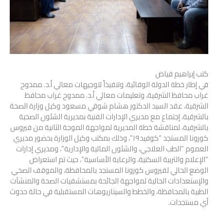
كتب إبراهيم فياض
في إطار خطة الدولة الوقائية، وتنفيذاً لتوجيهات معالي أ.د. ممدوح
غراب محافظ الشرقية، وتعليمات معالي أ.د. ممدوح غراب محافظ
الشرقية، عقد السيد الدكتور هشام شوقي مسعود وكيل وزارة الصحة
بالشرقية، إجتماع مع مديري الإدارات الفنية بمديرية الشئون الصحية
بالشرقية، لمناقشة خطة المديرية لمواجهة الموجة الثانية من فيروس
كورونا المستجد “كوفيد١٩”، وذلك بمكتب وكيل الوزارة بحضور مديري
العموم “الطب العلاجي، والشئون المالية والإدارية”، ومديري إدارات
“الإعلام والتربية السكنية، والرعاية الأساسية”، حيث تم استعراض
الوضع الحالي لفيروس كورونا المستجد بالمحافظة، والموقف الصحي
والإستعدادات الحالية لمواجهة الجائحة بمستشفيات الصحة والمنشآت
الطبية بالمحافظة، والخطط والسيناريوهات المستقبلية في حالة حدوث
أي مستجدات.