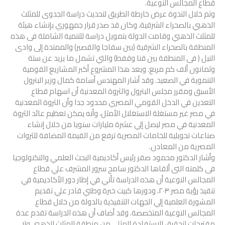
قطاع المجالس النوعية.
وتم خلال الندوة عرض خارطة الطريق لتحديث دراسة الجدوى للمثلث
الذهبي بالصحراء الشرقية، وكان قد صدر قرار جمهوري بإنشاء هيئة
للمثلث الذهبي وقامت الدولة بتمويل دراسة للتنمية الشاملة فى هذه
المنطقة بالصحراء الشرقية (بين سفاجا والقصير) والممتدة إلى وادى
النيل ( فى المنطقة بين قنا وقفط) والتي تشمل ما يزيد عن ستة
وثمانون ألف كم مربع. ويعد هذا المشروع أكبر المشاريع القومية
التنموية في الصعيد. وقد أشار المهندس أسامة كمال وزير البترول
الأسبق ومقرر مجلس البترول والثروة المعدنية أن اسهام قطاع
التعدين في الدخل القومي المصري محدود جدا وأن الثروة المعدنية
في مصر غير مستغلة الاستغلال الأمثل، وأنه يمكن تعظيم عائد الثروة
المعدنية في مصر ليصل إلي عشرة مليارات سنويا من خلال إنشاء
صناعات تحويلية للخامات المصرية ترفع من القيمة المضافة للثروات
المصرية من المعادن.
وأشار الدكتور محمود صقر رئيس أكاديمية البحث العلمي والتكنولوجيا
فى كلمته التى ألقاها الدكتور سامح سرور المشرف علي قطاع
المجالس النوعية أن هذه الدراسة تأتي في إطار دور الأكاديمية في
تنقيذ رؤية مصر٢٠٣٠، ودورها كبيت خبرة وطني قادر علي تقديم
المشورة العلمية إلي الجهات التنفيذية بالدولة من خلال قطاع
المجالس النوعية المتخصصة. وقد أضاف أن هذه الدراسة تقدم عدة
مقترحات لتحقيق الاستفادة المثلي من منطقة المثلث الذهبي ولا