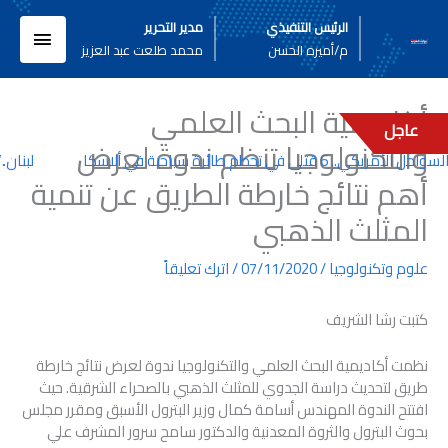
خطي
القائم
الرئيس التنفيذي
مدير التحرير
لى
م/أميره الحسن
محمد طلعت عبد العزيز
لمحتوى
الرئيسي
أكاديمية البحث العلمي
عاجل
والتكنولوجيا تنظم ندوة لعرض
يكي.. 6 قتلى في تحطم طائرة سياحية في ألاسكا
لبنان..”
أهم نتائج خارطة الطريق عن تنمية
المثلث الذهبي
علوم وتكنولوجيا
/
07/11/2020
/
اترك تعليقاً
كتبت رشا الشريف
نظمت أكاديمية البحث العلمي والتكنولوجيا ندوة لعرض نتائج خارطة
طريق لتحديث دراسة الجدوي للمثلث الذهبي بالصحراء الشرقية. حيث
افتتح الندوة المهندس أسامة كمال وزير البترول الأسبق ومقرر مجلس
بحوث البترول والثروة المعدنية والدكتور سامح سرور المشرف علي