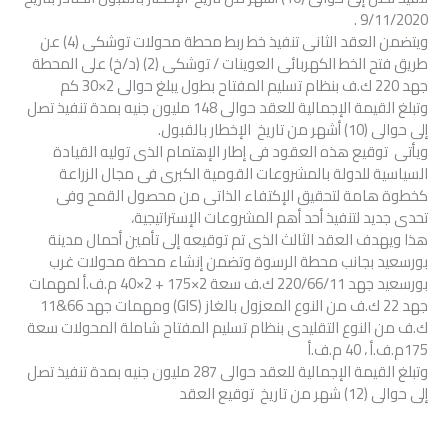
9/11/2020 .
ويتضمن العقد الثانى تنفيذ خط ربط محطة محولات توشكى (4) عن
طريق فتح الخط الكهربائى العوينات / توشكى (2) (د/خ) على المحطة
جهد 220 ك.ف بنظام تسليم المفتاح بطول يبلغ حوالى 2×30 كم
وتبلغ القيمة الإجمالية للعقد حوالى 148 مليون جنيه بمدة تنفيذ تصل
إلى حوالى (10) أشهر من تاريخ الإخطار بالقبول.
ويأتى توقيع هذه العقود فى إطار الإهتمام الذى توليه القيادة
السياسية للدولة بالمشروعات القومية الكبرى فى مجال الزراعة
كخطوة هامة لتحقيق الإكتفاء الذاتى من محصول القمح وفى
تحدى جديد لتنفيذ أحد أهم المشروعات الإستراتيجية،
هذا ويهدف العقد الثالث الذى تم توقيعه إلى تأمين أحمال مدينة
بورسعيد بجانب محطة الرسوة وتضمن إنشاء محطة محولات غرب
بورسعيد جهد 220/66/11 ك.ف سعة 2×175 + 2×40 م.ف.أ لمهمات
جهد 22 ك.ف من النوع المعزول بالغاز (GIS) ومهمات جهد 66&11
ك.ف من النوع التقليدى بنظام تسليم المفتاح شاملة المحولات سعة
175م.ف.أ ، 40 م.ف.أ
وتبلغ القيمة الإجمالية للعقد حوالى 287 مليون جنيه بمدة تنفيذ تصل
إلى حوالى (12) شهر من تاريخ توقيع العقد