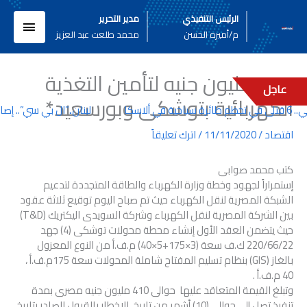
خطي
القائم
الرئيس التنفيذي
مدير التحرير
لى
م/أميره الحسن
محمد طلعت عبد العزيز
لمحتوى
الرئيسي
845 مليون جنيه لتأمين التغذية
عاجل
الكهربائية بتوشكى وبورسعيد*
سكا
لبنان..”ال بي سي”.. إصا
اقتصاد
/
11/11/2020
/
اترك تعليقاً
كتب محمد صوابى
إستمراراً لجهود وخطة وزارة الكهرباء والطاقة المتجددة لتدعيم
الشبكة المصرية لنقل الكهرباء حيث تم صباح اليوم توقيع ثلاثة عقود
بين الشركة المصرية لنقل الكهرباء وشركة السويدى اليكتريك (T&D)
حيث يتضمن العقد الأول إنشاء محطة محولات توشكى (4) جهد
220/66/22 ك.ف سعة (3×175+5×40) م.ف.أ من النوع المعزول
بالغاز (GIS) بنظام تسليم المفتاح شاملة المحولات سعة 175م.ف.أ ،
40 م.ف.أ .
وتبلغ القيمة المتعاقد عليها حوالى 410 مليون جنيه مصرى بمدة
تنفيذ تصل إلى حوالى (10) أشهر من تاريخ الإخطار بالقبول الصادر بتاريخ