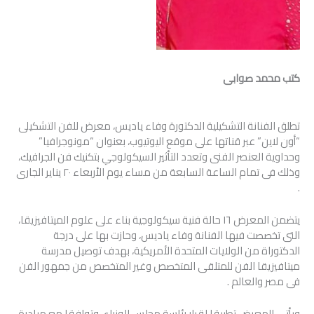
كتب محمد صوابى
تطلق الفنانة التشكيلية الدكتورة وفاء ياديس، معرض للفن التشكيلى
“أون لاين” عبر قناتها على موقع اليوتيوب، بعنوان “مونوجرافيا”
وحداوية العنصر الفنى وتعدد التأثير السيكولوجي بتكنيك فن الجرافيك،
وذلك فى تمام الساعة السابعة من مساء يوم الأربعاء ٢٠ يناير الجارى
.
يتضمن المعرض ١٦ حالة فنية سيكولوجية بناء على علوم الميتافيزيقا،
التى تخصصت فيها الفنانة وفاء ياديس، وحازت بها على درجة
الدكتوراة من الولايات المتحدة الأمريكية، بهدف توصيل مدرسة
ميتافيزيقا الفن للمتلقى المتخصص وغير المتخصص من جمهور الفن
فى مصر والعالم .
ويأتى المعرض تطبيقا لقرار رئاسة مجلس الوزراء، وتوافقا مع مبادرة