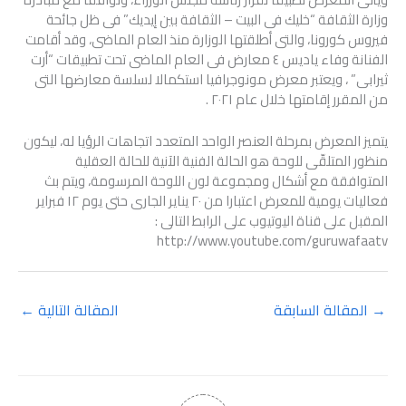
وزارة الثقافة “خليك فى البيت – الثقافة بين إيديك” فى ظل جائحة
فيروس كورونا، والتى أطلقتها الوزارة منذ العام الماضى، وقد أقامت
الفنانة وفاء ياديس ٤ معارض فى العام الماضى تحت تطبيقات “أرت
ثيرابى” ، ويعتبر معرض مونوجرافيا استكمالا لسلسة معارضها التى
من المقرر إقامتها خلال عام ٢٠٢١ .
يتميز المعرض بمرحلة العنصر الواحد المتعدد اتجاهات الرؤيا له، ليكون
منظور المتلقّى للوحة هو الحالة الفنية الآنية للحالة العقلية
المتوافقة مع أشكال ومجموعة لون اللوحة المرسومة، ويتم بث
فعاليات يومية للمعرض اعتبارا من ٢٠ يناير الجارى حتى يوم ١٢ فبراير
المقبل على قناة اليوتيوب على الرابط التالى :
http://www.youtube.com/guruwafaatv
→
المقالة السابقة
المقالة التالية
←