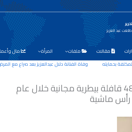
حرير
لعت عبد العزيز
رات
مقالات
ملفات
المرأة
مال وأعما
ة بحمايته
وفاة الفنانة دلال عبدالعزيز بعد صراع مع المرض
انفوجراف| “الزراعة” اطلقت 483 قافلة بيطرية مجانية خلال عام