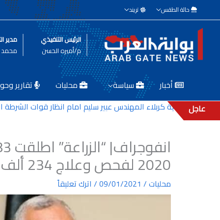
خطي
حالة الطقس
تريند
لى
لمحتوى
الرئيس التنفيذي
مدير الت
م/أميره الحسن
محمد ط
أخبار
سياسة
محليات
تقارير وحوا
دير بلدية كربلاء المهندس عبير سليم امام انظار قوات الشرطة المكلف
عاجل
2020 لفحص وعلاج 234 ألف رأس ماشية
محليات
/
09/01/2021
/
اترك تعليقاً