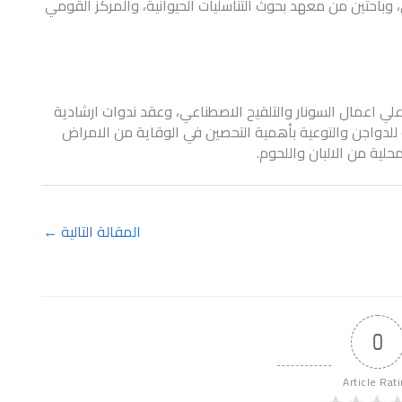
وباحثين من معهد بحوث التناسليات الحيوانية، والمركز القومي
قوافل تدريب 559 طبيب بيطري علي اعمال السونار والتلقيح الاصطناعي، وعقد ندوات ارشادية
نة للدواجن والتوعية بأهمية التحصين في الوقاية من الامراض
محلية من الالبان واللحوم.
المقالة التالية
←
0
Article Rat