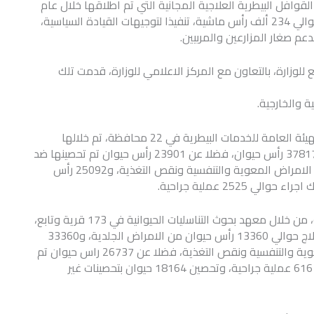
قوافل البيطرية العلاجية المجانية التي تم اطلاقها خلال عام
2020 بلغت حوالي 483 قافلة تم خلالها فحص وعلاج حوالي 234 ألف رأس ماشية، تنفيذا لتوجيهات القيادة السياسية،
دعم صغار المزارعين والمربيين.
للوزارة، بالتعاون مع المركز الاعلامي للوزارة، قدمت تلك
 والخارجية.
واشارت الوزارة الى انه تم تنفيذ 310 قافلة، من خلال الهيئة العامة للخدمات البيطرية في 22 محافظة، تم خلالها
الفحص والعلاج والتحصين من الامراض الجلدية لحوالي37817 رأس حيوان، فضلا عن 23901 رأس حيوان تم تحصينها ضد
الطفيليات الداخلية، و 40140 رأس حيوان تم علاجها من الامراض المعوية والتنفسية ونقص التغذية، و25092 رأس
252 عملية جراحية.
واوضح الانفوجراف انه تم ايضا تنفيذ حوالي 173 قافلة، من خلال معهد بحوث التناسليات الحيوانية في 173 قرية وتابع،
تم تمويلها من برنامج التنمية الزراعية ADP، تم خلالها علاج حوالي 13360 رأس حيوان من الامراض الجلدية، و33360
حيوان تم علاجها ضد الطفيليات الداخلية والامراض المعوية والتنفسية ونقص التغذية، فضلا عن 26737 راس حيوان تم
علاجها تأخر الحمل والكشف بالسونار ، وتم اجراء حوالي 616 عملية جراحية، وتحصين 18164 حيوان بتحصينات غير