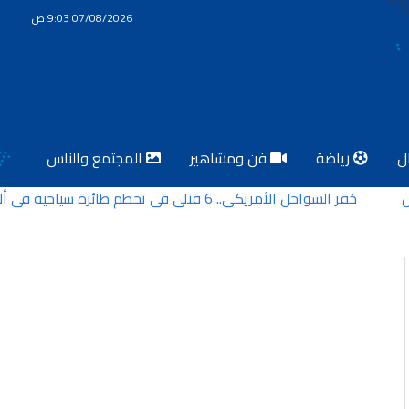
07/08/2026 9:03 ص
ل
رياضة
فن ومشاهير
المجتمع والناس
خفر السواحل الأمريكي.. 6 قتلى في تحطم طائرة سياحية في ألاسكا